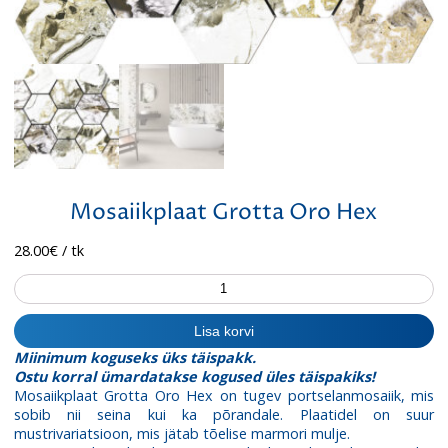
Mosaiikplaat Grotta Oro Hex
28.00
€
/ tk
Mosaiikplaat
Grotta
Oro
Lisa korvi
Hex
Miinimum koguseks üks täispakk.
kogus
Ostu korral ümardatakse kogused üles täispakiks!
Mosaiikplaat Grotta Oro Hex on tugev portselanmosaiik, mis
sobib nii seina kui ka põrandale. Plaatidel on suur
mustrivariatsioon, mis jätab tõelise marmori mulje.