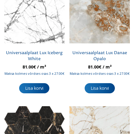
Universaalplaat Lux Iceberg
Universaalplaat Lux Danae
White
Opalo
81.00
€
/ m²
81.00
€
/ m²
Maksa kolmes võrdses osas 3 x 27.00€
Maksa kolmes võrdses osas 3 x 27.00€
Lisa korvi
Lisa korvi