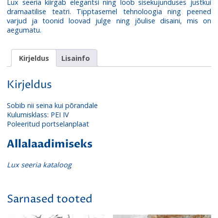
Lux seeria kiirgab elegantsi ning loob sisekujunduses justkui
dramaatilise teatri. Tipptasemel tehnoloogia ning peened
varjud ja toonid loovad julge ning jõulise disaini, mis on
aegumatu.
Kirjeldus
Lisainfo
Kirjeldus
Sobib nii seina kui põrandale
Kulumisklass: PEI IV
Poleeritud portselanplaat
Allalaadimiseks
Lux seeria kataloog
Sarnased tooted