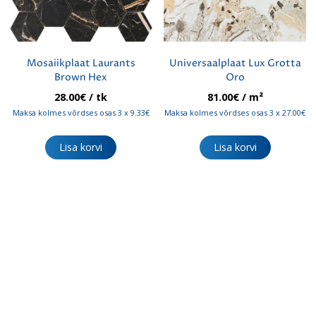
Mosaiikplaat Laurants
Universaalplaat Lux Grotta
Brown Hex
Oro
28.00
€
/ tk
81.00
€
/ m²
Maksa kolmes võrdses osas 3 x 9.33€
Maksa kolmes võrdses osas 3 x 27.00€
Lisa korvi
Lisa korvi