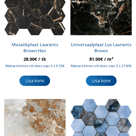
Mosaiikplaat Laurants
Universaalplaat Lux Laurants
Brown Hex
Brown
28.00
€
/ tk
81.00
€
/ m²
Maksa kolmes võrdses osas 3 x 9.33€
Maksa kolmes võrdses osas 3 x 27.00€
Lisa korvi
Lisa korvi