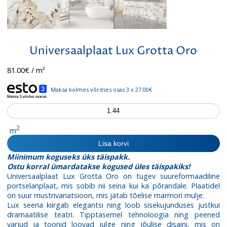
Universaalplaat Lux Grotta Oro
81.00
€
/ m²
Maksa kolmes võrdses osas 3 x 27.00€
Universaalplaat
Lux
Grotta
2
m
Oro
Lisa korvi
kogus
Miinimum koguseks üks täispakk.
Ostu korral ümardatakse kogused üles täispakiks!
Universaalplaat Lux Grotta Oro on tugev suureformaadiline
portselanplaat, mis sobib nii seina kui ka põrandale. Plaatidel
on suur mustrivariatsioon, mis jätab tõelise marmori mulje.
Lux seeria kiirgab elegantsi ning loob sisekujunduses justkui
dramaatilise teatri. Tipptasemel tehnoloogia ning peened
varjud ja toonid loovad julge ning jõulise disaini, mis on