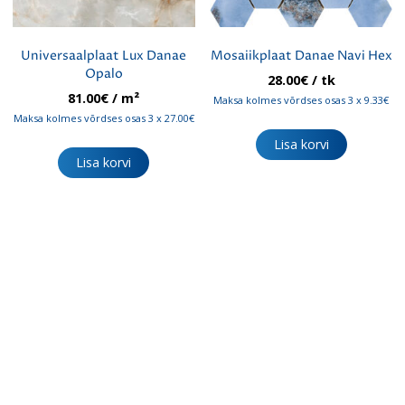
Universaalplaat Lux Danae
Mosaiikplaat Danae Navi Hex
Opalo
28.00
€
/ tk
81.00
€
/ m²
Maksa kolmes võrdses osas 3 x 9.33€
Maksa kolmes võrdses osas 3 x 27.00€
Lisa korvi
Lisa korvi