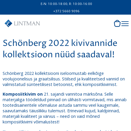
E-N: 10:00-18:00; R: 10:00-16:00
+372 5660 9096
Schönberg 2022 kivivannide
kollektsioon nüüd saadaval!
Schönberg 2022 kollektsiooni iseloomustab eelkõige
voolujoonelisus ja graatsilisus. Stiilsed ja kvaliteetsed vannid on
valmistatud sünteetilisest betoonist, ehk komposiitkivimist.
Komposiitkivim on
21. sajandi vannitoa märksõna. Selle
materjaliga töödeldud pinnad on ülihästi vormitavad, mis annab
tootedisaineritele võimaluse astuda sammu veel kaugemale,
saavutamaks täiuslikku tulemust. Erinevad kujud, kaldpinnad,
materjali kvaliteet ja värvus – need on vaid mõned
komposiitkivimi võimalustest!