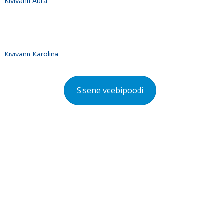
Kivivann Aura
Kivivann Karolina
Sisene veebipoodi