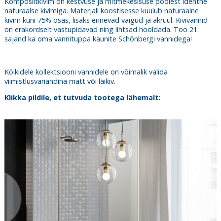
Komposiitkivim on kestvuse ja mitmekesisuse poolest identne
naturaalse kivimiga. Materjali koostisesse kuulub naturaalne
kivim kuni 75% osas, lisaks erinevad vaigud ja akrüül. Kivivannid
on erakordselt vastupidavad ning lihtsad hooldada. Too 21.
sajand ka oma vannituppa kaunite Schönbergi vannidega!
Kõikidele kollektsiooni vannidele on võimalik valida
viimistlusvariandina matt või läikiv.
Klikka pildile, et tutvuda tootega lähemalt: