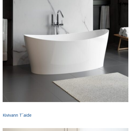
Kivivann T´aide