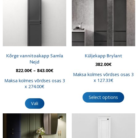
Kõrge vannitoakapp Samla
Küljekapp Brylant
Nejd
382.00
€
Hinnavahemik:
822.00
€
–
843.00
€
Maksa kolmes võrdses osas 3
822.00€
x 127.33€
Maksa kolmes võrdses osas 3
kuni
x 274.00€
843.00€
Sellel
Select options
tootel
Vali
on
mitu
varianti.
Valikuid
saab
teha