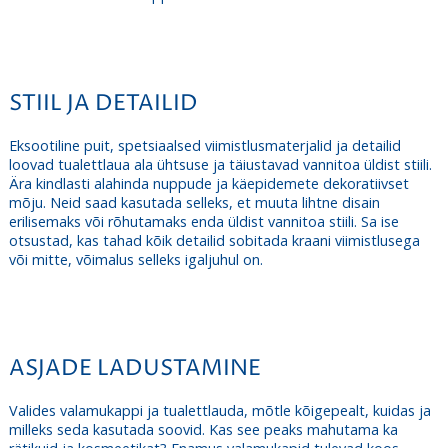
STIIL JA DETAILID
Eksootiline puit, spetsiaalsed viimistlusmaterjalid ja detailid
loovad tualettlaua ala ühtsuse ja täiustavad vannitoa üldist stiili.
Ära kindlasti alahinda nuppude ja käepidemete dekoratiivset
mõju. Neid saad kasutada selleks, et muuta lihtne disain
erilisemaks või rõhutamaks enda üldist vannitoa stiili. Sa ise
otsustad, kas tahad kõik detailid sobitada kraani viimistlusega
või mitte, võimalus selleks igaljuhul on.
ASJADE LADUSTAMINE
Valides valamukappi ja tualettlauda, mõtle kõigepealt, kuidas ja
milleks seda kasutada soovid. Kas see peaks mahutama ka