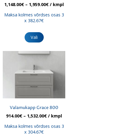
Hinnavahemik:
1,148.00
€
–
1,959.00
€
/ kmpl
1,148.00€
Maksa kolmes võrdses osas 3
kuni
x 382.67€
1,959.00€
Sellel
tootel
Vali
on
mitu
varianti.
Valikuid
saab
teha
tootelehel.
Valamukapp Grace 800
Hinnavahemik:
914.00
€
–
1,532.00
€
/ kmpl
914.00€
Maksa kolmes võrdses osas 3
kuni
x 304.67€
1,532.00€