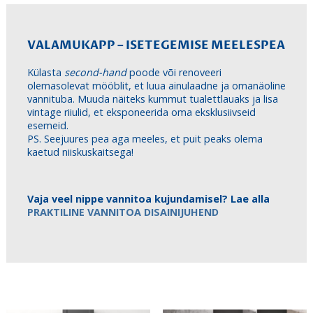
varianti.
Valikuid
saab
VALAMUKAPP – ISETEGEMISE MEELESPEA
teha
tootelehel.
Külasta
second-hand
poode või renoveeri
olemasolevat mööblit, et luua ainulaadne ja omanäoline
vannituba. Muuda näiteks kummut tualettlauaks ja lisa
vintage riiulid, et eksponeerida oma eksklusiivseid
esemeid.
PS. Seejuures pea aga meeles, et puit peaks olema
kaetud niiskuskaitsega!
Vaja veel nippe vannitoa kujundamisel? Lae alla
PRAKTILINE VANNITOA DISAINIJUHEND