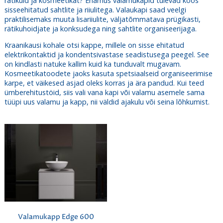
rätikuid ja kosmeetikat? Enamus
valamukapid
tulevad koos
sisseehitatud sahtlite ja riiulitega. Valaukapi saad veelgi
praktilisemaks muuta lisariiulite, väljatõmmatava prügikasti,
rätikuhoidjate ja konksudega ning
sahtlite organiseerijaga
.
Kraanikausi kohale otsi kappe, millele on sisse ehitatud
elektrikontaktid ja kondentsivastase seadistusega peegel. See
on kindlasti natuke kallim kuid ka tunduvalt mugavam.
Kosmeetikatoodete jaoks kasuta spetsiaalseid organiseerimise
karpe, et väikesed asjad oleks korras ja ära pandud. Kui teed
ümberehitustöid, siis vali vana kapi või valamu asemele sama
tüüpi uus valamu ja kapp, nii väldid ajakulu või seina lõhkumist.
Valamukapp Edge 600