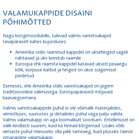
VALAMUKAPPIDE DISAINI
PÕHIMÕTTED
Nagu köögimoodulidki, tulevad valmis vannitoakapid
tavapäraselt kahes kujunduses:
Ameerika stiilis raamitud kappidel on uksehinged sageli
nähtavad ja uks kinnitub raamile.
Euroopa ehk raamita kappidel katavad uksed peaaegu
kõik, korpuse karbid ja hinged on ukse sulgemisel
peidetud.
Esimeses, ehk Ameerika stiilis vannitoakapid on pigem
traditsioonilise välimusega; Euroopapärased mõjuvad
kaasaegsemana.
Valmis vannitoakappide puhul ei ole võimalik materjalides,
viimistluses, suurustes ja detailides puhul väga palju valida.
Valmis valamukapp on aga loomulikult soodsam. Eritellimusel on
valik kindlasti suurem, kuid ka hinnad kõrgemad. Lisaks võib
viimaste puhul miinuseks olla pikk tarneaeg, kuid plussiks täiesti
omanäoline valamukapp.