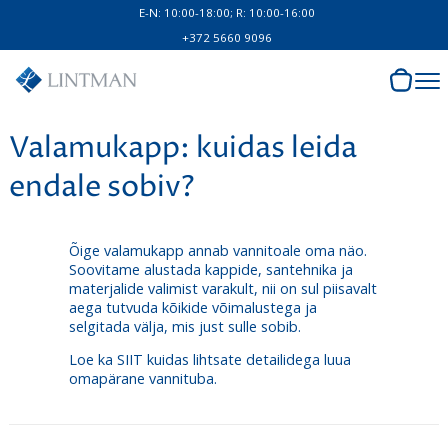
E-N: 10:00-18:00; R: 10:00-16:00
+372 5660 9096
Valamukapp: kuidas leida
endale sobiv?
Õige valamukapp annab vannitoale oma näo.
Soovitame alustada kappide, santehnika ja
materjalide valimist varakult, nii on sul piisavalt
aega tutvuda kõikide võimalustega ja
selgitada välja, mis just sulle sobib.
Loe ka
SIIT
kuidas lihtsate detailidega luua
omapärane vannituba.