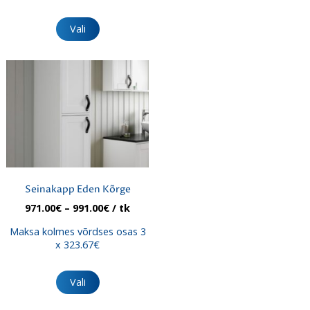
Sellel
tootel
Vali
on
mitu
varianti.
Valikuid
saab
teha
tootelehel.
Seinakapp Eden Kõrge
Hinnavahemik:
971.00
€
–
991.00
€
/ tk
971.00€
Maksa kolmes võrdses osas 3
kuni
x 323.67€
991.00€
Sellel
tootel
Vali
on
mitu