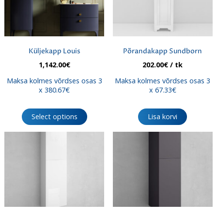
tootelehel.
Küljekapp Louis
Põrandakapp Sundborn
1,142.00
€
202.00
€
/ tk
Maksa kolmes võrdses osas 3
Maksa kolmes võrdses osas 3
x 380.67€
x 67.33€
Select options
Lisa korvi