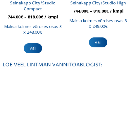
Seinakapp City/Studio
Seinakapp City/Studio High
Compact
Hinnavahe
744.00
€
–
818.00
€
/ kmpl
744.00€
Hinnavahemik:
744.00
€
–
818.00
€
/ kmpl
Maksa kolmes võrdses osas 3
kuni
744.00€
x 248.00€
Maksa kolmes võrdses osas 3
818.00€
kuni
x 248.00€
818.00€
Sellel
tootel
Sellel
Vali
on
tootel
Vali
mitu
on
varianti.
mitu
Valikuid
varianti.
LOE VEEL LINTMAN VANNITOABLOGIST:
saab
Valikuid
teha
saab
tootelehel.
teha
tootelehel.