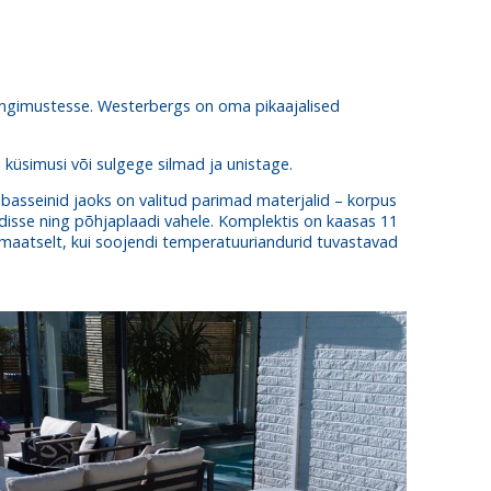
itingimustesse. Westerbergs on oma pikaajalised
 küsimusi või sulgege silmad ja unistage.
basseinid jaoks on valitud parimad materjalid – korpus
disse ning põhjaplaadi vahele. Komplektis on kaasas 11
maatselt, kui soojendi temperatuuriandurid tuvastavad