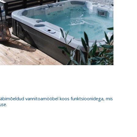
. Läbimõeldud vannitoamööbel koos funktsioonidega, mis
use.