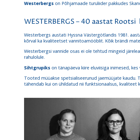
Westerbergs
on Põhjamaade turuliider pakkudes Skandi
WESTERBERGS – 40 aastat Rootsi k
Westerbergs austati Hyssna Västergötlandis 1981. aasta
kõrval ka kvaliteetset vannitoamööblit. Kõik brändi mat
Westerbergsi vannide osas ei ole tehtud mingeid järelea
rahulolule.
Sihtgrupiks
on tänapäeva kiire eluviisiga inimesed, ke
Tooted müüakse spetsialiseerunud jaemüüjate kaudu. Too
tähendab kui on ühildatud nii funktsionaalsus, kvaliteet k