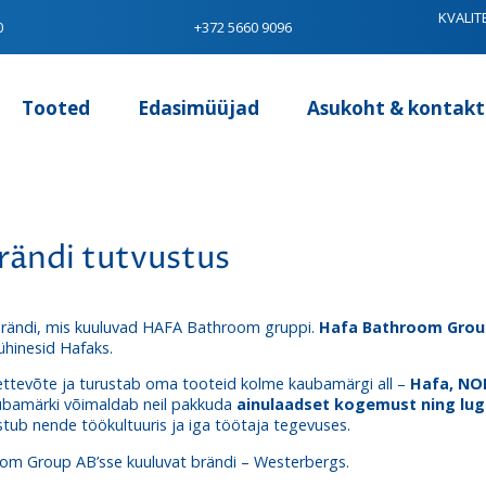
KVALIT
0
+372 5660 9096
Tooted
Edasimüüjad
Asukoht & kontakt
ändi tutvustus
 brändi, mis kuuluvad HAFA Bathroom gruppi.
Hafa Bathroom Group
ühinesid Hafaks.
ttevõte ja turustab oma tooteid kolme kaubamärgi all –
Hafa, NO
aubamärki võimaldab neil pakkuda
ainulaadset kogemust ning luge
stub nende töökultuuris ja iga töötaja tegevuses.
room Group AB’sse kuuluvat brändi – Westerbergs.