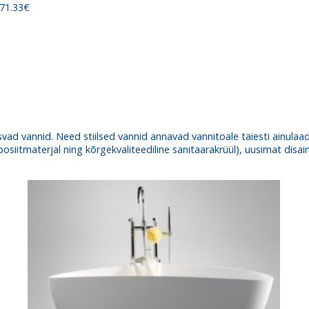
 71.33€
ni
828.00€
svad vannid. Need stiilsed vannid annavad vannitoale täiesti ainula
iitmaterjal ning kõrgekvaliteediline sanitaarakrüül), uusimat disa