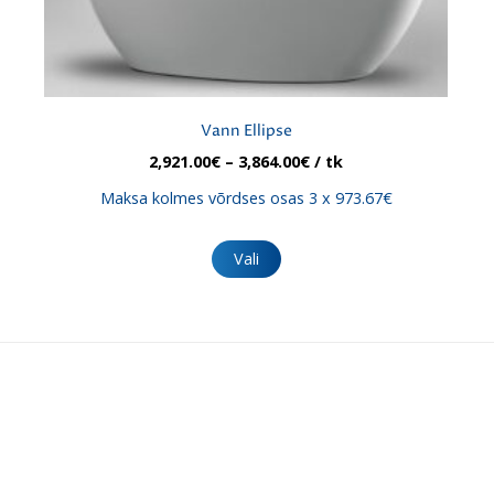
Vann Ellipse
Hinnavahemik:
2,921.00
€
–
3,864.00
€
/ tk
2,921.00€
Maksa kolmes võrdses osas 3 x 973.67€
kuni
3,864.00€
Sellel
tootel
Vali
on
mitu
varianti.
Valikuid
saab
teha
tootelehel.