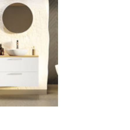
nnavahemik:
8.00€