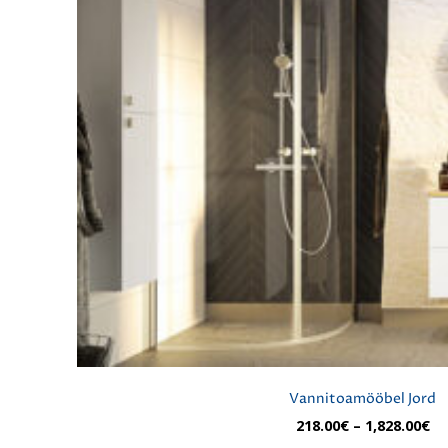
Vannitoamööbel Jord
Hi
218.00
€
–
1,828.00
€
21