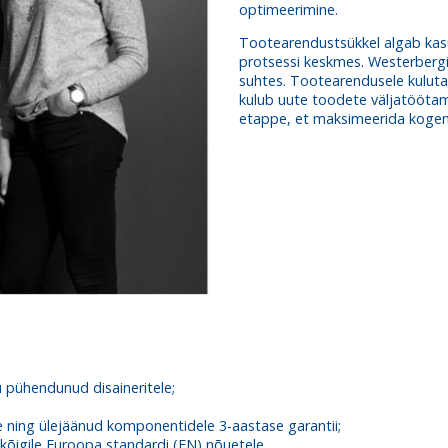
optimeerimine.
Tootearendustsükkel algab kas
protsessi keskmes. Westerbergi 
suhtes. Tootearendusele kuluta
kulub uute toodete väljatööta
etappe, et maksimeerida kogemu
 pühendunud disaineritele;
le ning ülejäänud komponentidele 3-aastase garantii;
kõigile Euroopa standardi (EN) nõuetele.