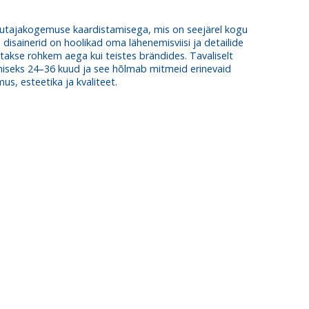
utajakogemuse kaardistamisega, mis on seejärel kogu
disainerid on hoolikad oma lähenemisviisi ja detailide
takse rohkem aega kui teistes brändides. Tavaliselt
miseks 24–36 kuud ja see hõlmab mitmeid erinevaid
s, esteetika ja kvaliteet.