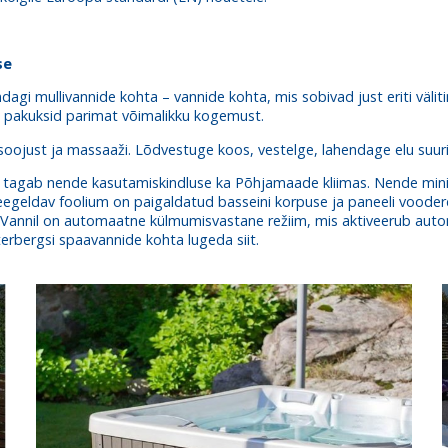
se
dagi mullivannide kohta – vannide kohta, mis sobivad just eriti väl
 pakuksid parimat võimalikku kogemust.
soojust ja massaaži. Lõdvestuge koos, vestelge, lahendage elu suuri
is tagab nende kasutamiskindluse ka Põhjamaade kliimas. Nende mini
peegeldav foolium on paigaldatud basseini korpuse ja paneeli vooder
 Vannil on automaatne külmumisvastane režiim, mis aktiveerub auto
terbergsi
spaavannide kohta lugeda siit.