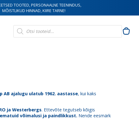
EETSED TOOTED, PERSONAALNE TEENINDUS,
MÕISTLIKUD HINNAD, KIIRE TARNE!
Products
search
 AB ajalugu ulatub 1962. aastasse
, kui kaks
RO ja Westerbergs
. Ettevõte tegutseb kõigis
matuid võimalusi ja paindlikkust.
Nende eesmärk