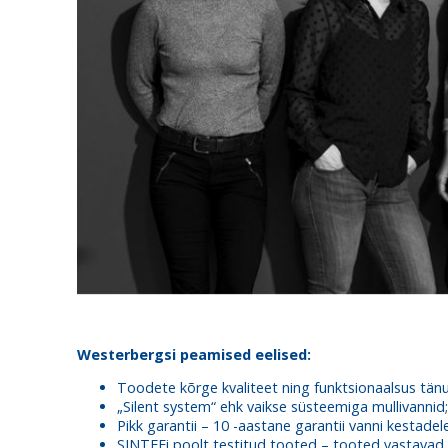
Westerbergsi peamised eelised:
Toodete kõrge kvaliteet ning funktsionaalsus tänu
„Silent system“ ehk vaikse süsteemiga mullivannid;
Pikk garantii – 10 -aastane garantii vanni kestade
SINTEFi poolt testitud tooted – tooted vastavad 