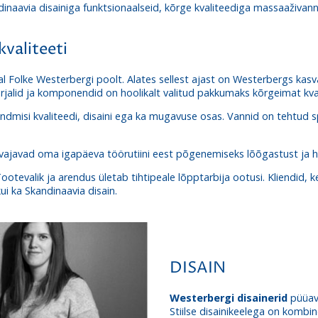
naavia disainiga funktsionaalseid, kõrge kvaliteediga massaaživann
valiteeti
l Folke Westerbergi poolt. Alates sellest ajast on Westerbergs ka
erjalid ja komponendid on hoolikalt valitud pakkumaks kõrgeimat kv
ndmisi kvaliteedi, disaini ega ka mugavuse osas. Vannid on tehtud s
s vajavad oma igapäeva töörutiini eest põgenemiseks lõõgastust ja 
tevalik ja arendus ületab tihtipeale lõpptarbija ootusi. Kliendid, 
ui ka Skandinaavia disain.
DISAIN
Westerbergi disainerid
püüava
Stiilse disainikeelega on komb