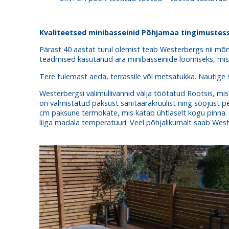
Kvaliteetsed minibasseinid Põhjamaa tingimustes
Pärast 40 aastat turul olemist teab Westerbergs nii mõn
teadmised kasutanud ära minibasseinide loomiseks, mis
Tere tulemast aeda, terrassile või metsatukka. Nautige 
Westerbergsi välimullivannid välja töötatud Rootsis, m
on valmistatud paksust sanitaarakrüülist ning soojust 
cm paksune termokate, mis katab ühtlaselt kogu pinna.
liiga madala temperatuuri. Veel põhjalikumalt saab Wes