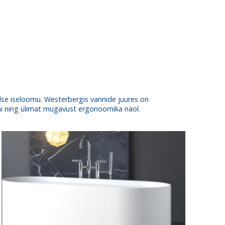
adse iseloomu. Westerbergis vannide juures on
ini ning ülimat mugavust ergonoomika näol.