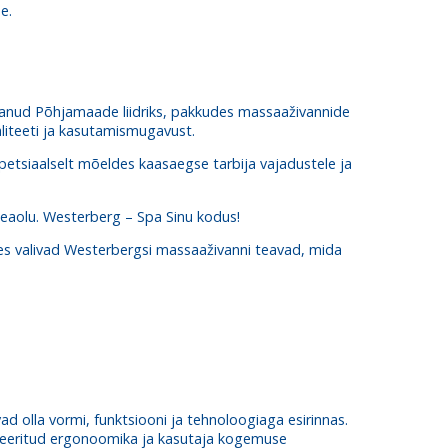
e.
svanud Põhjamaade liidriks, pakkudes massaaživannide
aliteeti ja kasutamismugavust.
petsiaalselt mõeldes kaasaegse tarbija vajadustele ja
heaolu. Westerberg – Spa Sinu kodus!
kes valivad Westerbergsi massaaživanni teavad, mida
d olla vormi, funktsiooni ja tehnoloogiaga esirinnas.
ineeritud ergonoomika ja kasutaja kogemuse