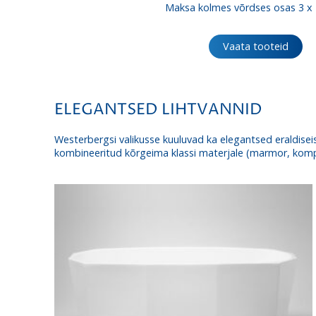
Maksa kolmes võrdses osas 3 x
ku
1,
Vaata tooteid
ELEGANTSED LIHTVANNID
Westerbergsi valikusse kuuluvad ka elegantsed eraldisei
kombineeritud kõrgeima klassi materjale (marmor, kompos