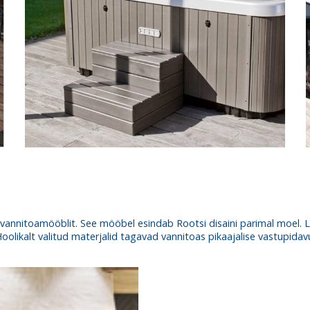
t vannitoamööblit. See mööbel esindab Rootsi disaini parimal moel
Hoolikalt valitud materjalid tagavad vannitoas pikaajalise vastupidav