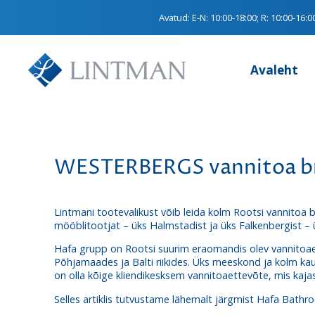
Avatud:
E-N: 10:00-18:00; R: 10:00-16:0
Avaleht
WESTERBERGS vannitoa br
Lintmani tootevalikust võib leida kolm Rootsi vannitoa
mööblitootjat – üks Halmstadist ja üks Falkenbergist – 
Hafa grupp on Rootsi suurim eraomandis olev vannitoae
Põhjamaades ja Balti riikides. Üks meeskond ja kolm k
on olla kõige kliendikesksem vannitoaettevõte, mis kaja
Selles artiklis tutvustame lähemalt järgmist Hafa Bath