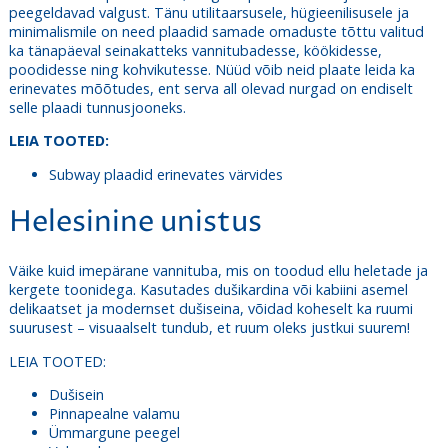
peegeldavad valgust. Tänu utilitaarsusele, hügieenilisusele ja
minimalismile on need plaadid samade omaduste tõttu valitud
ka tänapäeval seinakatteks vannitubadesse, köökidesse,
poodidesse ning kohvikutesse. Nüüd võib neid plaate leida ka
erinevates mõõtudes, ent serva all olevad nurgad on endiselt
selle plaadi tunnusjooneks.
LEIA TOOTED:
Subway plaadid erinevates värvides
Helesinine unistus
Väike kuid imepärane vannituba, mis on toodud ellu heletade ja
kergete toonidega. Kasutades dušikardina või kabiini asemel
delikaatset ja modernset dušiseina, võidad koheselt ka ruumi
suurusest – visuaalselt tundub, et ruum oleks justkui suurem!
LEIA TOOTED:
Dušisein
Pinnapealne valamu
Ümmargune peegel