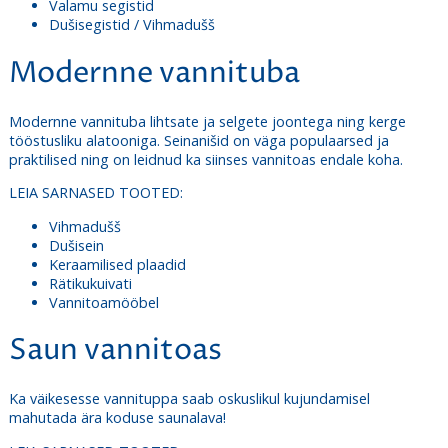
Valamu segistid
Dušisegistid / Vihmadušš
Modernne vannituba
Modernne vannituba lihtsate ja selgete joontega ning kerge
tööstusliku alatooniga. Seinanišid on väga populaarsed ja
praktilised ning on leidnud ka siinses vannitoas endale koha.
LEIA SARNASED TOOTED:
Vihmadušš
Dušisein
Keraamilised plaadid
Rätikukuivati
Vannitoamööbel
Saun vannitoas
Ka väikesesse vannituppa saab oskuslikul kujundamisel
mahutada ära koduse saunalava!