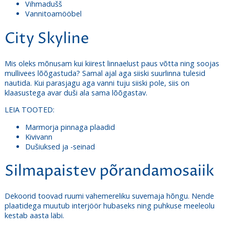
Vihmadušš
Vannitoamööbel
City Skyline
Mis oleks mõnusam kui kiirest linnaelust paus võtta ning soojas
mullivees lõõgastuda? Samal ajal aga siiski suurlinna tulesid
nautida. Kui parasjagu aga vanni tuju siiski pole, siis on
klaasustega avar duši ala sama lõõgastav.
LEIA TOOTED:
Marmorja pinnaga plaadid
Kivivann
Dušiuksed ja -seinad
Silmapaistev põrandamosaiik
Dekoorid toovad ruumi vahemereliku suvemaja hõngu. Nende
plaatidega muutub interjöör hubaseks ning puhkuse meeleolu
kestab aasta läbi.