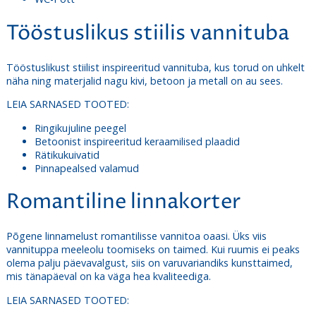
Tööstuslikus stiilis vannituba
Tööstuslikust stiilist inspireeritud vannituba, kus torud on uhkelt
näha ning materjalid nagu kivi, betoon ja metall on au sees.
LEIA SARNASED TOOTED:
Ringikujuline peegel
Betoonist inspireeritud keraamilised plaadid
Rätikukuivatid
Pinnapealsed valamud
Romantiline linnakorter
Põgene linnamelust romantilisse vannitoa oaasi. Üks viis
vannituppa meeleolu toomiseks on taimed. Kui ruumis ei peaks
olema palju päevavalgust, siis on varuvariandiks kunsttaimed,
mis tänapäeval on ka väga hea kvaliteediga.
LEIA SARNASED TOOTED: