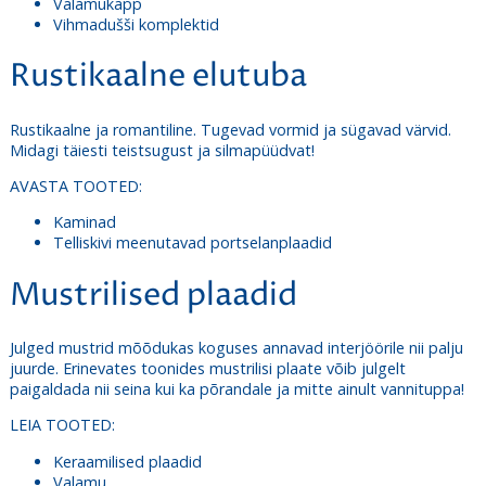
Valamukapp
Vihmadušši komplektid
Rustikaalne elutuba
Rustikaalne ja romantiline. Tugevad vormid ja sügavad värvid.
Midagi täiesti teistsugust ja silmapüüdvat!
AVASTA TOOTED:
Kaminad
Telliskivi meenutavad portselanplaadid
Mustrilised plaadid
Julged mustrid mõõdukas koguses annavad interjöörile nii palju
juurde. Erinevates toonides mustrilisi plaate võib julgelt
paigaldada nii seina kui ka põrandale ja mitte ainult vannituppa!
LEIA TOOTED:
Keraamilised plaadid
Valamu