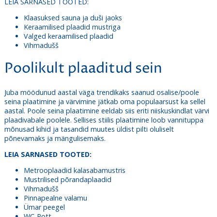
LEIA SARNASED TOOTED:
Klaasuksed sauna ja duši jaoks
Keraamilised plaadid mustriga
Valged keraamilised plaadid
Vihmadušš
Poolikult plaaditud sein
Juba möödunud aastal väga trendikaks saanud osalise/poole
seina plaatimine ja värvimine jätkab oma populaarsust ka sellel
aastal. Poole seina plaatimine eeldab siis eriti niiskuskindlat värvi
plaadivabale poolele. Sellises stiilis plaatimine loob vannituppa
mõnusad kihid ja tasandid muutes üldist pilti oluliselt
põnevamaks ja mängulisemaks.
LEIA SARNASED TOOTED:
Metrooplaadid kalasabamustris
Mustrilised põrandaplaadid
Vihmadušš
Pinnapealne valamu
Ümar peegel
WC-Pott