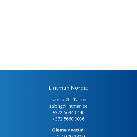
Lintman Nordic
Lauliku 2b, Tallinn
salong@lintman.ee
+372 56940 440
+372 5660 9096
Oleme avatud:
E-N: 10:00-18:00