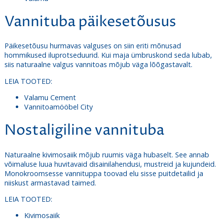
Vannituba päikesetõusus
Päikesetõusu hurmavas valguses on siin eriti mõnusad
hommikused iluprotseduurid. Kui maja ümbruskond seda lubab,
siis naturaalne valgus vannitoas mõjub väga lõõgastavalt.
LEIA TOOTED:
Valamu Cement
Vannitoamööbel City
Nostaligiline vannituba
Naturaalne kivimosaiik mõjub ruumis väga hubaselt. See annab
võimaluse luua huvitavaid disainilahendusi, mustreid ja kujundeid.
Monokroomsesse vannituppa toovad elu sisse puitdetailid ja
niiskust armastavad taimed.
LEIA TOOTED:
Kivimosaiik