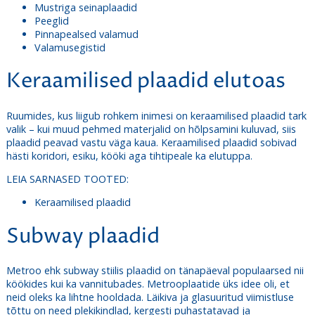
Mustriga seinaplaadid
Peeglid
Pinnapealsed valamud
Valamusegistid
Keraamilised plaadid elutoas
Ruumides, kus liigub rohkem inimesi on keraamilised plaadid tark
valik – kui muud pehmed materjalid on hõlpsamini kuluvad, siis
plaadid peavad vastu väga kaua. Keraamilised plaadid sobivad
hästi koridori, esiku, kööki aga tihtipeale ka elutuppa.
LEIA SARNASED TOOTED:
Keraamilised plaadid
Subway plaadid
Metroo ehk subway stiilis plaadid on tänapäeval populaarsed nii
köökides kui ka vannitubades. Metrooplaatide üks idee oli, et
neid oleks ka lihtne hooldada. Läikiva ja glasuuritud viimistluse
tõttu on need plekikindlad,
kergesti puhastatavad ja