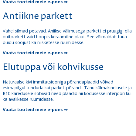
Vaata tooteid meie e-poes ⇒
Antiikne parkett
Vahel silmad petavad. Aniikse välimusega parkett ei pruugigi olla
puitparkett vaid hoopis keraamiline plaat. See võimaldab tuua
puidu soojust ka niisketesse ruumidesse.
Vaata tooteid meie e-poes ⇒
Elutuppa või kohvikusse
Naturaalse kivi immitatsiooniga põrandaplaadid võivad
esimapilgul tunduda kui parkettpõrand. Tänu külmakindlusele ja
R10 karedusele sobivad need plaadid nii kodusesse interjööri kui
ka avalikesse ruumidesse.
Vaata tooteid meie e-poes ⇒