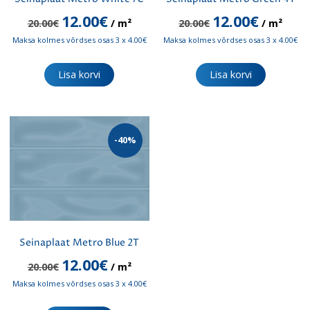
Algne
Praegune
Algne
Praegune
12.00
€
12.00
€
20.00
€
/ m²
20.00
€
/ m²
hind
hind
hind
hind
Maksa kolmes võrdses osas 3 x 4.00€
Maksa kolmes võrdses osas 3 x 4.00€
oli:
on:
oli:
on:
20.00€.
12.00€.
20.00€.
12.00€.
Lisa korvi
Lisa korvi
-40%
Seinaplaat Metro Blue 2T
Algne
Praegune
12.00
€
20.00
€
/ m²
hind
hind
Maksa kolmes võrdses osas 3 x 4.00€
oli:
on:
20.00€.
12.00€.