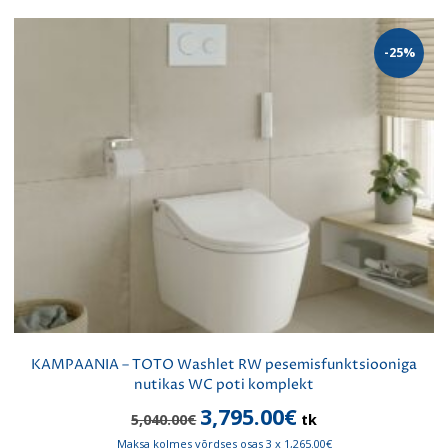
-25%
KAMPAANIA – TOTO Washlet RW pesemisfunktsiooniga
nutikas WC poti komplekt
Algne
Praegune
3,795.00
€
5,040.00
€
tk
hind
hind
Maksa kolmes võrdses osas 3 x 1,265.00€