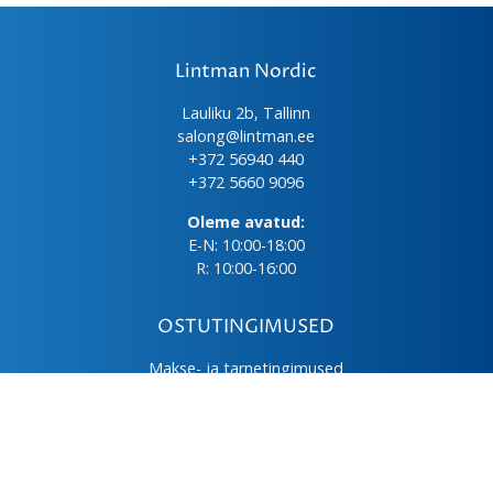
Lintman Nordic
Lauliku 2b, Tallinn
salong@lintman.ee
+372 56940 440
+372 5660 9096
Oleme avatud:
E-N: 10:00-18:00
R: 10:00-16:00
OSTUTINGIMUSED
Makse- ja tarnetingimused
Üld- ja ostutingimused
Privaatsuspoliitika
Kasutus- ja hooldusjuhendid
Järelmaks
LHV väikelaen