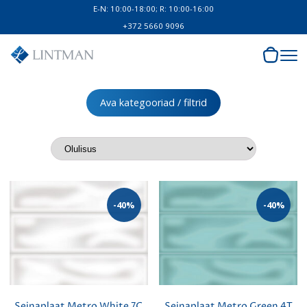
E-N: 10:00-18:00; R: 10:00-16:00
+372 5660 9096
Ava kategooriad / filtrid
-40%
-40%
Seinaplaat Metro White 7C
Seinaplaat Metro Green 4T