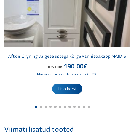
Afton Gryning valgete ustega kõrge vannitoakapp NÄIDIS
Algne
Praegune
190.00
€
305.00
€
hind
hind
Maksa kolmes võrdses osas 3 x 63.33€
oli:
on:
305.00€.
190.00€.
Lisa korvi
Viimati lisatud tooted