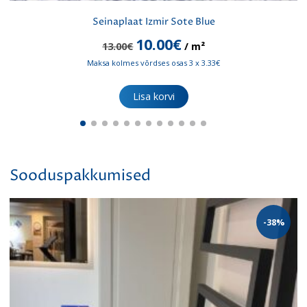
Seinaplaat Izmir Sote Blue
Algne
Praegune
10.00
€
13.00
€
/ m²
hind
hind
Maksa kolmes võrdses osas 3 x 3.33€
oli:
on:
13.00€.
10.00€.
Lisa korvi
Sooduspakkumised
-38%