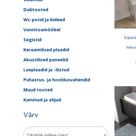
Dušitooted
Wc-potid ja bideed
Vannitoamööbel
Vann
Segistid
Maksa
Keraamilised plaadid
Akustilised paneelid
Laeplaadid ja -liistud
Puhastus- ja hooldusvahendid
Muud tooted
Kaminad ja ahjud
Värv
"Ükskõik milline Värv"