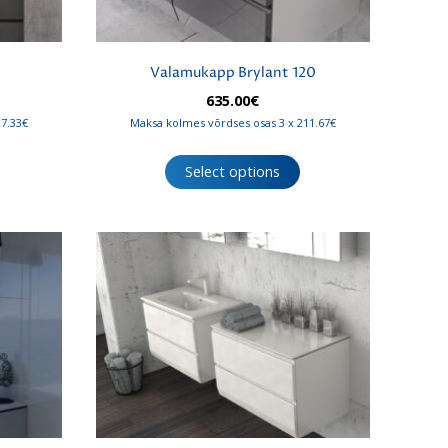
Valamukapp Brylant 120
635.00
€
27.33€
Maksa kolmes võrdses osas 3 x 211.67€
Select options