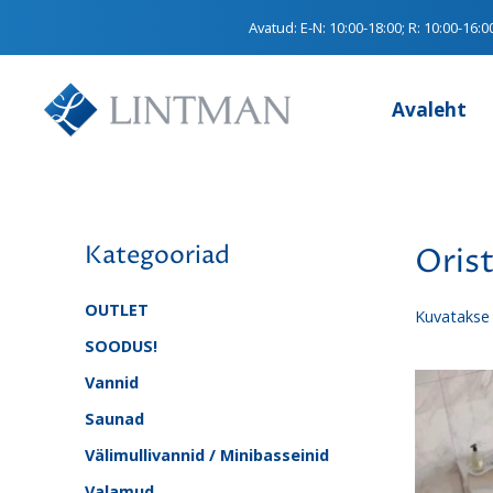
Avatud:
E-N: 10:00-18:00; R: 10:00-16:0
Avaleht
Kategooriad
Oris
OUTLET
Kuvatakse 
SOODUS!
Vannid
Saunad
Välimullivannid / Minibasseinid
Valamud