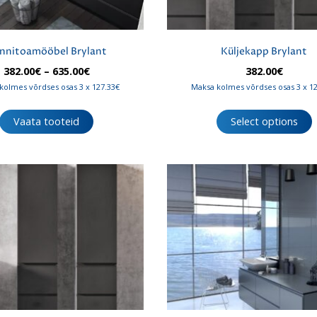
nnitoamööbel Brylant
Küljekapp Brylant
Hinnavahemik:
382.00
€
–
635.00
€
382.00
€
382.00€
kolmes võrdses osas 3 x 127.33€
Maksa kolmes võrdses osas 3 x 1
kuni
635.00€
Vaata tooteid
Select options