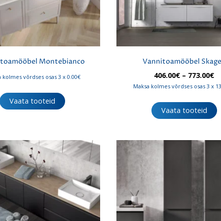
itoamööbel Montebianco
Vannitoamööbel Skag
H
406.00
€
–
773.00
€
 kolmes võrdses osas 3 x 0.00€
4
Maksa kolmes võrdses osas 3 x 1
k
Vaata tooteid
7
Vaata tooteid