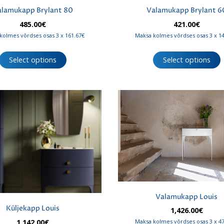
alamukapp Brylant 80
Valamukapp Brylant 6
485.00
€
421.00
€
kolmes võrdses osas 3 x 161.67€
Maksa kolmes võrdses osas 3 x 1
Select options
Select options
Valamukapp Louis
Küljekapp Louis
1,426.00
€
1,142.00
€
Maksa kolmes võrdses osas 3 x 4