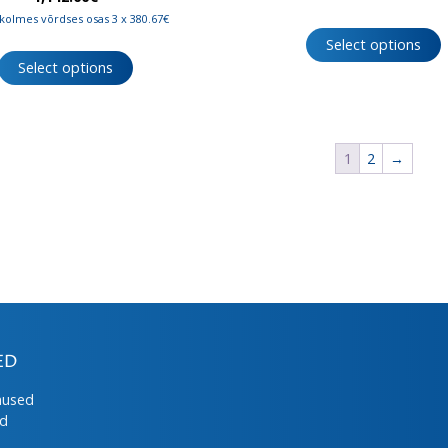
kolmes võrdses osas 3 x 380.67€
Select options
Select options
1
2
→
ED
mused
ed