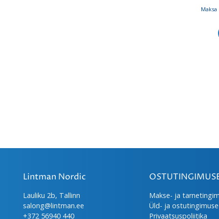
Maksa 
Lintman Nordic
OSTUTINGIMUS
Lauliku 2b, Tallinn
Makse- ja tarnetingi
salong@lintman.ee
Üld- ja ostutingimus
+372 56940 440
Privaatsuspoliitika