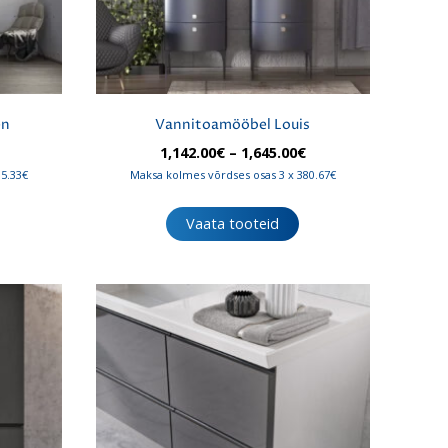
en
Vannitoamööbel Louis
innavahemik:
Hinnavahemik:
1,142.00
€
–
1,645.00
€
06.00€
1,142.00€
35.33€
Maksa kolmes võrdses osas 3 x 380.67€
uni
kuni
73.00€
1,645.00€
Vaata tooteid