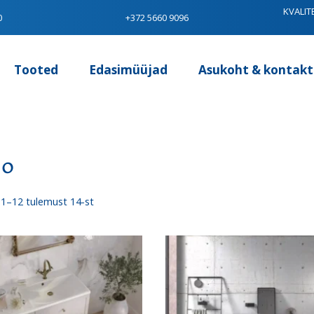
KVALIT
0
+372 5660 9096
Tooted
Edasimüüjad
Asukoht & kontakt
to
Sorditud
1–12 tulemust 14-st
uusimate
järgi