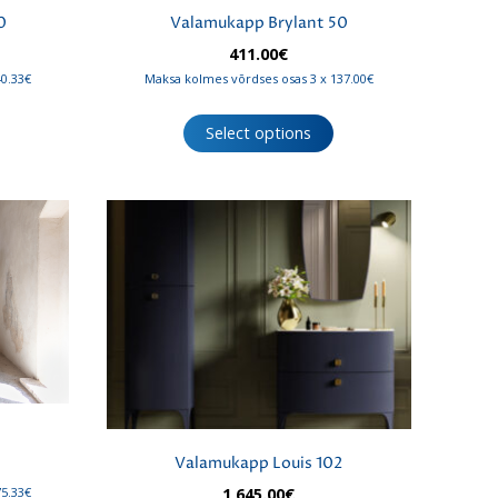
0
Valamukapp Brylant 50
411.00
€
40.33€
Maksa kolmes võrdses osas 3 x 137.00€
Select options
Valamukapp Louis 102
1,645.00
€
75.33€