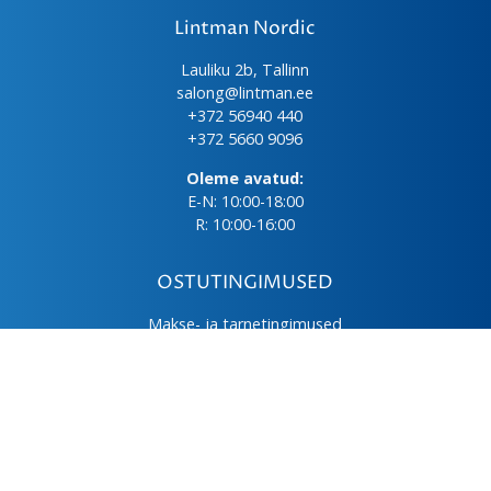
Lintman Nordic
Lauliku 2b, Tallinn
salong@lintman.ee
+372 56940 440
+372 5660 9096
Oleme avatud:
E-N: 10:00-18:00
R: 10:00-16:00
OSTUTINGIMUSED
Makse- ja tarnetingimused
Üld- ja ostutingimused
Privaatsuspoliitika
Kasutus- ja hooldusjuhendid
Järelmaks
LHV väikelaen