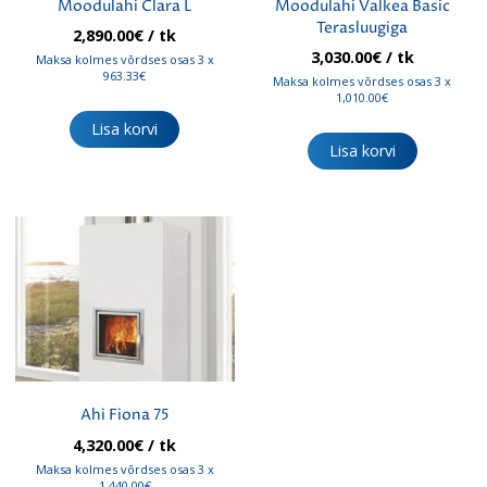
Moodulahi Clara L
Moodulahi Valkea Basic
Terasluugiga
2,890.00
€
/ tk
3,030.00
€
/ tk
Maksa kolmes võrdses osas 3 x
963.33€
Maksa kolmes võrdses osas 3 x
1,010.00€
Lisa korvi
Lisa korvi
Ahi Fiona 75
4,320.00
€
/ tk
Maksa kolmes võrdses osas 3 x
1,440.00€