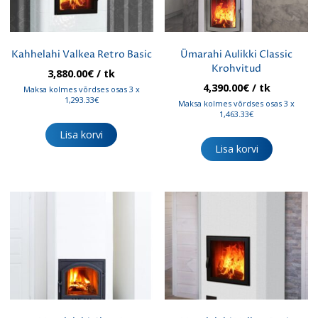
Kahhelahi Valkea Retro Basic
Ümarahi Aulikki Classic
Krohvitud
3,880.00
€
/ tk
4,390.00
€
/ tk
Maksa kolmes võrdses osas 3 x
1,293.33€
Maksa kolmes võrdses osas 3 x
1,463.33€
Lisa korvi
Lisa korvi