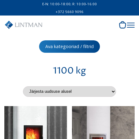
E-N: 10:00-18:00; R: 10:00-16:00
+372 5660 9096
Ava kategooriad / filtrid
1100 kg