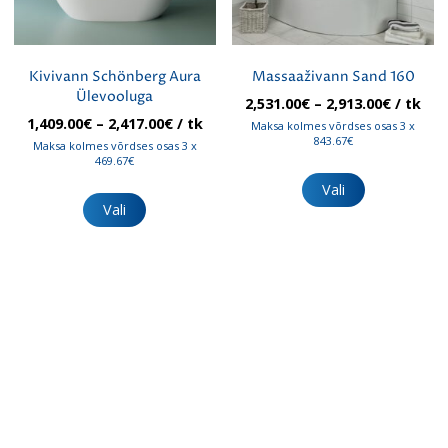
Kivivann Schönberg Aura
Massaaživann Sand 160
Ülevooluga
Hinnav
2,531.00
€
–
2,913.00
€
/ tk
2,531.00
Hinnavahemik:
1,409.00
€
–
2,417.00
€
/ tk
Maksa kolmes võrdses osas 3 x
kuni
1,409.00€
843.67€
Maksa kolmes võrdses osas 3 x
2,913.00
kuni
469.67€
Sellel
2,417.00€
tootel
Sellel
Vali
on
tootel
Vali
mitu
on
varianti.
mitu
Valikuid
varianti.
saab
Valikuid
teha
saab
tootelehel.
teha
tootelehel.