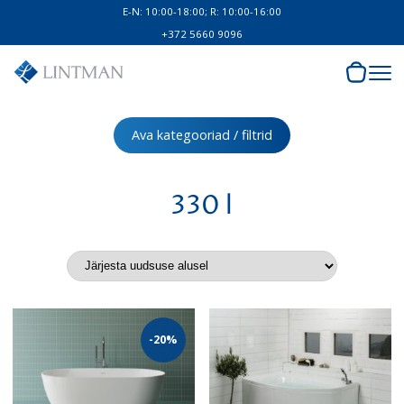
E-N: 10:00-18:00; R: 10:00-16:00
+372 5660 9096
Ava kategooriad / filtrid
330 l
-20%