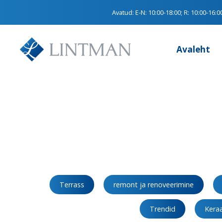
Avatud:
E-N: 10:00-18:00; R: 10:00-16:0
Avaleht
Terrass
remont ja renoveerimine
Trendid
Keraa