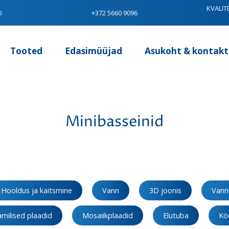
KVALIT
0
+372 5660 9096
Tooted
Edasimüüjad
Asukoht & kontakt
Minibasseinid
Hooldus ja kaitsmine
Vann
3D joonis
Vanni
milised plaadid
Mosaiikplaadid
Elutuba
Kö