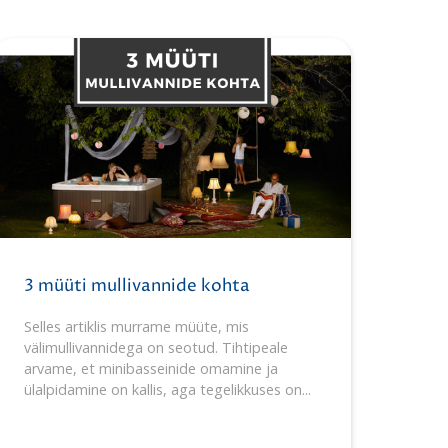
3 müüti mullivannide kohta
Selles artiklis murrame müüte, mis
välimullivannidega on seotud. Tihtipeale
arvame, et minibasseinide omamine ja
ülalpidamine on kallis, aga tegelikkuses on...