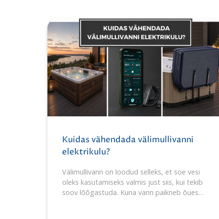
Kuidas vähendada välimullivanni
elektrikulu?
Välimullivann on loodud selleks, et soe vesi
oleks kasutamiseks valmis just siis, kui tekib
soov lõõgastuda. Kuna vann paikneb õues…