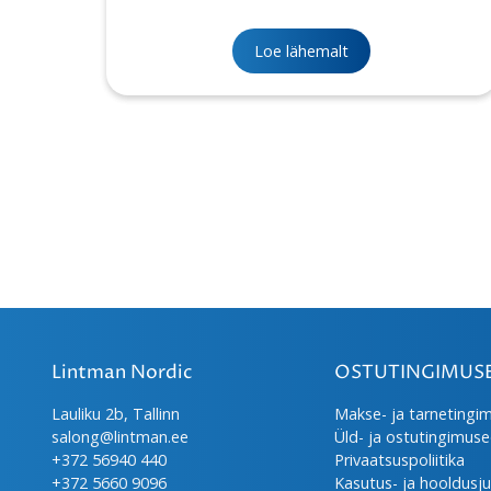
Loe lähemalt
Lintman Nordic
OSTUTINGIMUS
Lauliku 2b, Tallinn
Makse- ja tarnetingi
salong@lintman.ee
Üld- ja ostutingimus
+372 56940 440
Privaatsuspoliitika
+372 5660 9096
Kasutus- ja hooldusj