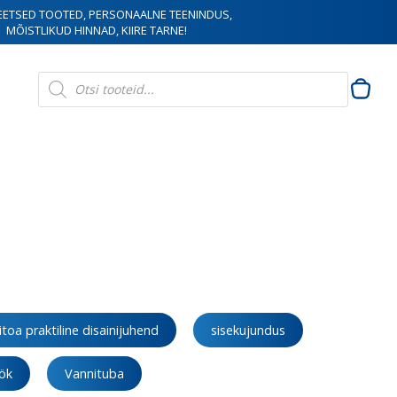
EETSED TOOTED, PERSONAALNE TEENINDUS,
MÕISTLIKUD HINNAD, KIIRE TARNE!
Products
search
toa praktiline disainijuhend
sisekujundus
ök
Vannituba