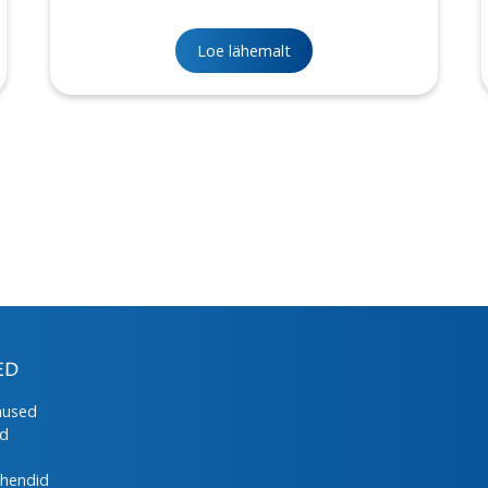
Loe lähemalt
ED
mused
ed
uhendid