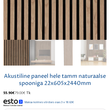
Akustiline paneel hele tamm naturaalse
spooniga 22x605x2440mm
Algne
Praegune
55.90
€
79.00
€
Tk
hind
hind
oli:
on:
Maksa kolmes võrdses osas 3 x 18.63€
79.00€.
55.90€.