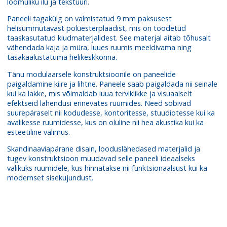
loomuliku ilu ja tekstuuri.
Paneeli tagakülg on valmistatud 9 mm paksusest
helisummutavast polüesterplaadist, mis on toodetud
taaskasutatud kiudmaterjalidest. See materjal aitab tõhusalt
vähendada kaja ja müra, luues ruumis meeldivama ning
tasakaalustatuma helikeskkonna.
Tänu modulaarsele konstruktsioonile on paneelide
paigaldamine kiire ja lihtne. Paneele saab paigaldada nii seinale
kui ka lakke, mis võimaldab luua terviklikke ja visuaalselt
efektseid lahendusi erinevates ruumides. Need sobivad
suurepäraselt nii kodudesse, kontoritesse, stuudiotesse kui ka
avalikesse ruumidesse, kus on oluline nii hea akustika kui ka
esteetiline välimus.
Skandinaaviapärane disain, looduslähedased materjalid ja
tugev konstruktsioon muudavad selle paneeli ideaalseks
valikuks ruumidele, kus hinnatakse nii funktsionaalsust kui ka
modernset sisekujundust.