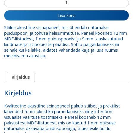
Akustiline
paneel
hele
Lisa korvi
tamm
naturaalse
Stiilne akustiline seinapaneel, mis ühendab naturaalse
spooniga
puiduspooni ja tõhusa helisummutuse. Paneel koosneb 12 mm
22x605x2440mm
MDF-liistudest, 1 mm puiduspoonist ja 9 mm taaskasutatud
kogus
kiudmaterjalist polüesterplaadist. Sobib paigaldamiseks nii
seinale kui ka lakke, aidates vähendada kaja ja luua ruumis
meeldivama akustika.
Kirjeldus
Kirjeldus
Kvaliteetne akustiline seinapaneel pakub stiilset ja praktilist
lahendust ruumi akustika parandamiseks ning interjööri
visuaalse väärtuse tõstmiseks. Paneel koosneb 12 mm
paksustest MDF-liistudest, mis on kaetud 1 mm paksuse
naturaalse oksavaba puiduspooniga, tuues esile puidu