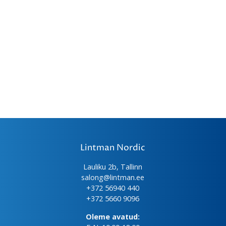
Lintman Nordic
Lauliku 2b, Tallinn
salong@lintman.ee
+372 56940 440
+372 5660 9096
Oleme avatud: