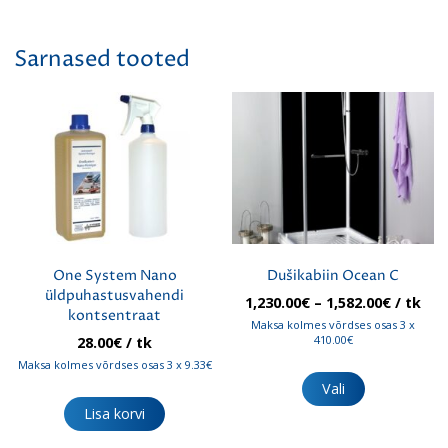
Sarnased tooted
One System Nano
Dušikabiin Ocean C
üldpuhastusvahendi
Hinnav
1,230.00
€
–
1,582.00
€
/ tk
kontsentraat
1,230.00
Maksa kolmes võrdses osas 3 x
kuni
410.00€
28.00
€
/ tk
1,582.00
Maksa kolmes võrdses osas 3 x 9.33€
Sellel
tootel
Vali
on
Lisa korvi
mitu
varianti.