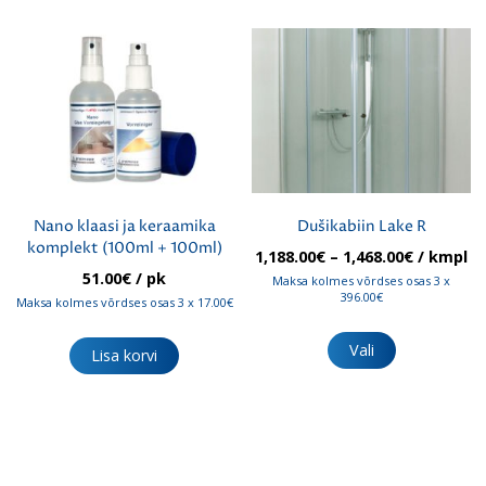
Valikuid
saab
teha
tootelehel.
Nano klaasi ja keraamika
Dušikabiin Lake R
komplekt (100ml + 100ml)
Hinnavah
1,188.00
€
–
1,468.00
€
/ kmpl
1,188.00€
51.00
€
/ pk
Maksa kolmes võrdses osas 3 x
kuni
396.00€
Maksa kolmes võrdses osas 3 x 17.00€
1,468.00€
Sellel
tootel
Vali
Lisa korvi
on
mitu
varianti.
Valikuid
saab
teha