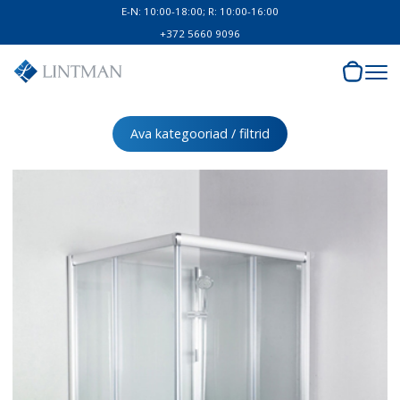
E-N: 10:00-18:00; R: 10:00-16:00
+372 5660 9096
Ava kategooriad / filtrid