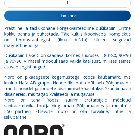
Dušikabiin
Lake
C
Lisa korvi
kogus
Praktiline ja taskukohane
kõrgekvaliteediline
dušikabiin.
Lihtne
kokku panna ja puhastada. Täielikult silikoonivaba. Komplektis
on termostaatsegisti (ilma dušita). Uksed sulguvad
magnettihendiga.
Dušikabiin Lake C on saadaval kolmes suuruses – 80×80, 90×90
ja 70×90. Viimasel mõõdul saab valida käelisust, millises seinas
asuvad segistiaugud.
Noro on pikaaegsete kogemustega Rootsi kaubamärk, mis
kuulub Hafa AB gruppi. Nende filosoofia põhineb Põhjamaade
traditsioonidel ja toodete disainimisel kaasatakse Skandinaavia
disainereid, mis tagab kvaliteedi ja mugavuse.
Noro on täna Rootsi suurim eratarbijale mõeldud
sanitaartehnika tootja ning omab Põhjamaades ja mujal üle
250 partneri. Ettevõte moto on olla turvaline, lihtne ja
isikupärane.