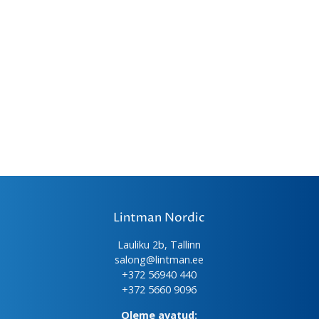
tootelehel.
Lintman Nordic
Lauliku 2b, Tallinn
salong@lintman.ee
+372 56940 440
+372 5660 9096
Oleme avatud: