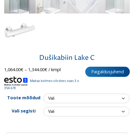
Dušikabiin Lake C
Hinnavahemik:
1,064.00
€
–
1,344.00
€
/ kmpl
Paigaldusjuhend
1,064.00€
kuni
Maksa kolmes võrdses osas 3 x
1,344.00€
354.67€
Toote mõõdud
Vali segisti