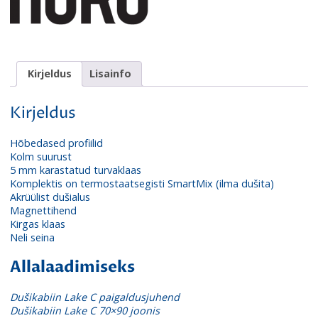
Kirjeldus
Lisainfo
Kirjeldus
Hõbedased profi
ilid
Kolm suurust
5 mm karastatud turvaklaas
Komplektis on termostaatsegisti SmartMix
(ilma dušita)
Akrüülist dušialus
Magnettihend
Kirgas klaas
Neli seina
Allalaadimiseks
Dušikabiin Lake C paigaldusjuhend
Dušikabiin Lake C 70×90 joonis