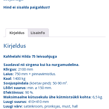
Hind ei sisalda paigaldust!
Kirjeldus
Lisainfo
Kirjeldus
Kahhelahi Hilda 75 leivaahjuga
Saadaval nii sirgena kui ka nurgamudelina.
Kõrgus:
2100 mm
Laius:
750 mm + pinnaviimistlus.
Kaal:
1400 kg
Soojuspindala
(köetav pind): 50-90 m².
Lõõri suurus:
min. ⌀ 150 mm.
Efektiivsus:
90 %.
Maksimaalne kütusekulu ühe kütmistsükli kohta:
6,5 kg.
Luugi suurus:
410×410 mm
Luugi värv:
satiinkroom, pronksjas, must, hall