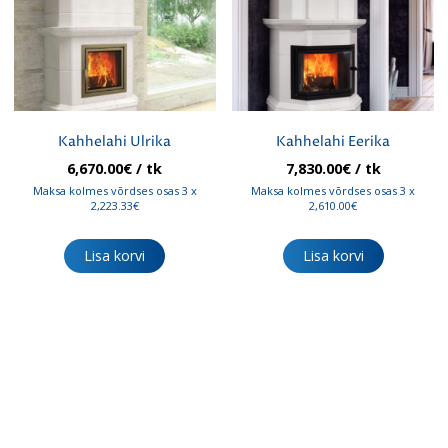
Kahhelahi Ulrika
Kahhelahi Eerika
6,670.00
€
/ tk
7,830.00
€
/ tk
Maksa kolmes võrdses osas 3 x
Maksa kolmes võrdses osas 3 x
2,223.33€
2,610.00€
Lisa korvi
Lisa korvi