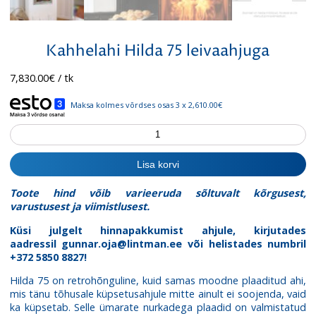
Kahhelahi Hilda 75 leivaahjuga
7,830.00
€
/ tk
Maksa kolmes võrdses osas 3 x 2,610.00€
Kahhelahi
Hilda
75
Lisa korvi
leivaahjuga
kogus
Toote hind võib varieeruda sõltuvalt kõrgusest,
varustusest ja viimistlusest.
Küsi julgelt hinnapakkumist ahjule, kirjutades
aadressil
gunnar.oja@lintman.ee
või helistades numbril
+372 5850 8827!
Hilda 75 on retrohõnguline, kuid samas moodne plaaditud ahi,
mis tänu tõhusale küpsetusahjule mitte ainult ei soojenda, vaid
ka küpsetab. Selle ümarate nurkadega plaadid on valmistatud