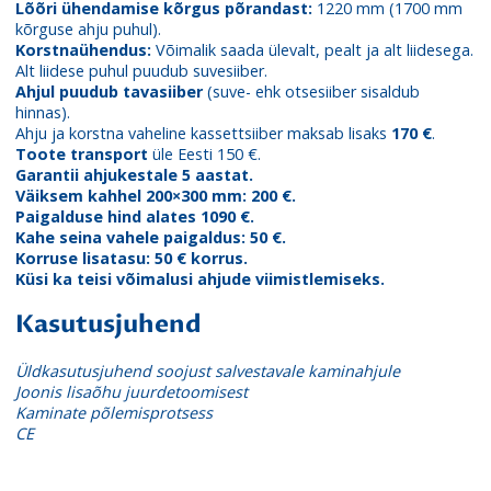
Lõõri ühendamise kõrgus põrandast:
1220 mm (1700 mm
kõrguse ahju puhul).
Korstnaühendus:
Võimalik saada ülevalt, pealt ja alt liidesega.
Alt liidese puhul puudub suvesiiber.
Ahjul puudub tavasiiber
(suve- ehk otsesiiber sisaldub
hinnas).
Ahju ja korstna vaheline kassettsiiber maksab lisaks
170 €
.
Toote transport
üle Eesti 150 €.
Garantii ahjukestale 5 aastat.
Väiksem kahhel 200×300 mm: 200 €.
Paigalduse hind alates 1090 €.
Kahe seina vahele paigaldus: 50 €.
Korruse lisatasu: 50 € korrus.
Küsi ka teisi võimalusi ahjude viimistlemiseks.
Kasutusjuhend
Üldkasutusjuhend soojust salvestavale kaminahjule
Joonis lisaõhu juurdetoomisest
Kaminate põlemisprotsess
CE