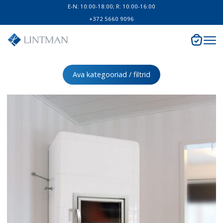
E-N: 10:00-18:00; R: 10:00-16:00
+372 5660 9096
Ava kategooriad / filtrid