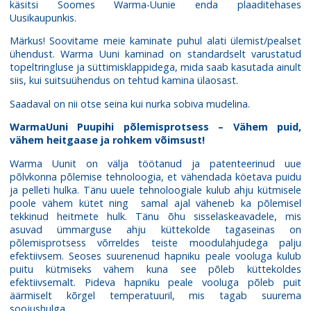
käsitsi Soomes Warma-Uunie enda plaaditehases
Uusikaupunkis.
Märkus! Soovitame meie kaminate puhul alati ülemist/pealset
ühendust. Warma Uuni kaminad on standardselt varustatud
topeltringluse ja süttimisklappidega, mida saab kasutada ainult
siis, kui suitsuühendus on tehtud kamina ülaosast.
Saadaval on nii otse seina kui nurka sobiva mudelina.
WarmaUuni Puupihi põlemisprotsess – Vähem puid,
vähem heitgaase ja rohkem võimsust!
Warma Uunit on välja töötanud ja patenteerinud uue
põlvkonna põlemise tehnoloogia, et vähendada köetava puidu
ja pelleti hulka. Tänu uuele tehnoloogiale kulub ahju kütmisele
poole vähem kütet ning samal ajal väheneb ka põlemisel
tekkinud heitmete hulk. Tänu õhu sisselaskeavadele, mis
asuvad ümmarguse ahju küttekolde tagaseinas on
põlemisprotsess võrreldes teiste moodulahjudega palju
efektiivsem. Seoses suurenenud hapniku peale vooluga kulub
puitu kütmiseks vähem kuna see põleb küttekoldes
efektiivsemalt. Pideva hapniku peale vooluga põleb puit
äärmiselt kõrgel temperatuuril, mis tagab suurema
soojushulga.