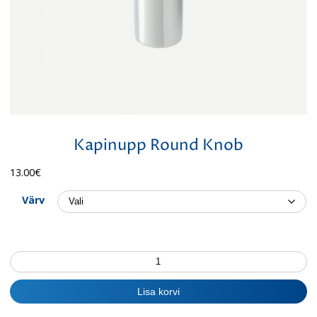
Kapinupp Round Knob
13.00
€
Värv
Kapinupp
Round
Knob
Lisa korvi
kogus