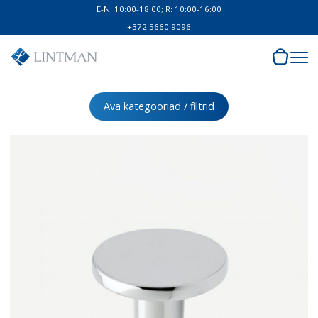
E-N: 10:00-18:00; R: 10:00-16:00
+372 5660 9096
Ava kategooriad / filtrid