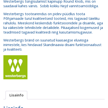
Westerbergs tsingisulamist kapinupp Round Knob, mis on
saadaval kahes värvis. Sobib kokku Nejd vannitoamööbliga.
Westerbergs tootearendus on pidev püüdlus toota
Põhjamaade turul kvaliteetseid tooteid, mis tagavad täieliku
rahulolu. Meeskond keskendub funktsioonidele ja disainile, aga
ka väikestele tehnilistele detailidele. Pikaajalised kogemused ja
teadmised tagavad kvaliteedi ning kasutamismugavuse.
Westerbergs bränd on suunatud kaasaegse eluviisiga
inimestele, kes hindavad Skandinaavia disaini funktsionaalsust
ja kvaliteeti.
Lisainfo