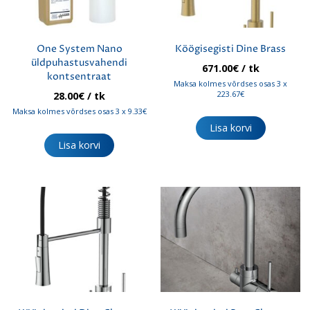
One System Nano
Köögisegisti Dine Brass
üldpuhastusvahendi
671.00
€
/ tk
kontsentraat
Maksa kolmes võrdses osas 3 x
223.67€
28.00
€
/ tk
Maksa kolmes võrdses osas 3 x 9.33€
Lisa korvi
Lisa korvi