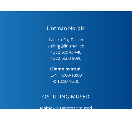
Lintman Nordic
Lauliku 2b, Tallinn
salong@lintman.ee
+372 56940 440
+372 5660 9096
Oleme avatud:
E-N: 10:00-18:00
R: 10:00-16:00
OSTUTINGIMUSED
Makse- ja tarnetingimused
Üld- ja ostutingimused
Privaatsuspoliitika
Kasutus- ja hooldusjuhendid