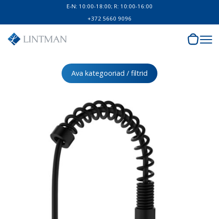
E-N: 10:00-18:00; R: 10:00-16:00
+372 5660 9096
Ava kategooriad / filtrid