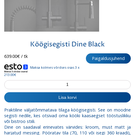
Köögisegisti Dine Black
639.00
€
/ tk
Paigaldusjuhend
Maksa kolmes võrdses osas 3 x
213.00€
Köögisegisti
Dine
Black
Lisa korvi
kogus
Praktiline väljatõmmatava tilaga köögisegisti. See on moodne
segisti nedile, kes otsivad oma kööki kaasaegset tööstuslikku
või bistroo stiili.
Dine on saadaval erinevates värvides: kroom, must matt ja
harjatud messing. Pööratav tila (70, 110 või isegi 360 kraadi),