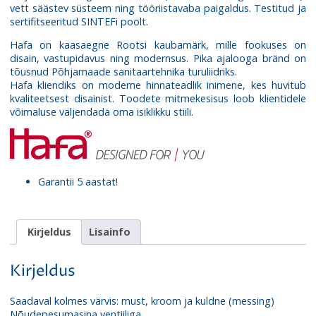
vett säästev süsteem ning tööriistavaba paigaldus. Testitud ja
sertifitseeritud SINTEFi poolt.
Hafa on kaasaegne Rootsi kaubamärk, mille fookuses on
disain, vastupidavus ning modernsus. Pika ajalooga bränd on
tõusnud Põhjamaade sanitaartehnika turuliidriks.
Hafa kliendiks on moderne hinnateadlik inimene, kes huvitub
kvaliteetsest disainist. Toodete mitmekesisus loob klientidele
võimaluse väljendada oma isiklikku stiili.
Garantii 5 aastat!
Kirjeldus
Lisainfo
Kirjeldus
Saadaval kolmes värvis: must, kroom ja kuldne (messing)
Nõudepesumasina ventiiliga