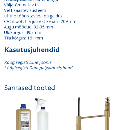
Väljatõmmatav tila
Vett säästev süsteem
Lihtne tööriistavaba paigaldus
C/C mõõt, tila juurest kehani: 209 mm
Augu mõõdud: 32-35 mm
Üldkõrgus: 495 mm
Tila kõrgus: 161 mm
Kasutusjuhendid
Köögisegisti Dine joonis
Köögisegisti Dine paigaldusjuhend
Sarnased tooted