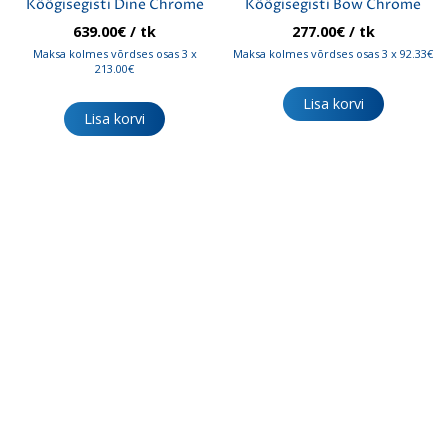
Köögisegisti Dine Chrome
Köögisegisti Bow Chrome
639.00
€
/ tk
277.00
€
/ tk
Maksa kolmes võrdses osas 3 x
Maksa kolmes võrdses osas 3 x 92.33€
213.00€
Lisa korvi
Lisa korvi