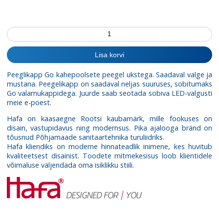
Peeglikapp
Go
kogus
Lisa korvi
Peeglikapp Go kahepoolsete peegel ukstega. Saadaval valge ja
mustana.
Peegelikapp on saadaval neljas suuruses, sobitumaks
Go valamukappidega. Juurde saab seotada sobiva LED-valgusti
meie e-poest.
Hafa on kaasaegne Rootsi kaubamärk, mille fookuses on
disain, vastupidavus ning modernsus. Pika ajalooga bränd on
tõusnud Põhjamaade sanitaartehnika turuliidriks.
Hafa kliendiks on moderne hinnateadlik inimene, kes huvitub
kvaliteetsest disainist. Toodete mitmekesisus loob klientidele
võimaluse väljendada oma isiklikku stiili.