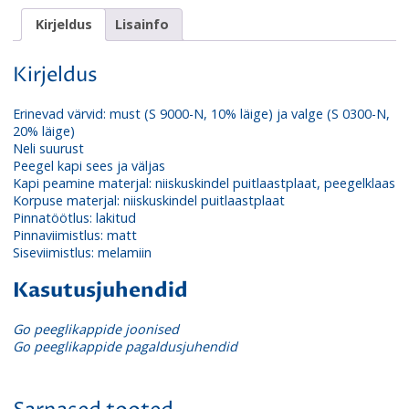
Kirjeldus
Lisainfo
Kirjeldus
Erinevad värvid: must (S 9000-N, 10% läige) ja valge (S 0300-N,
20% läige)
Neli suurust
Peegel kapi sees ja väljas
Kapi peamine materjal: niiskuskindel puitlaastplaat, peegelklaas
Korpuse materjal: niiskuskindel puitlaastplaat
Pinnatöötlus: lakitud
Pinnaviimistlus: matt
Siseviimistlus: melamiin
Kasutusjuhendid
Go peeglikappide joonised
Go peeglikappide pagaldusjuhendid