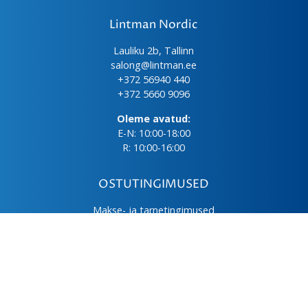
Lintman Nordic
Lauliku 2b, Tallinn
salong@lintman.ee
+372 56940 440
+372 5660 9096
Oleme avatud:
E-N: 10:00-18:00
R: 10:00-16:00
OSTUTINGIMUSED
Makse- ja tarnetingimused
Üld- ja ostutingimused
Privaatsuspoliitika
Kasutus- ja hooldusjuhendid
Järelmaks
LHV väikelaen