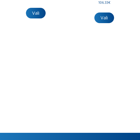
kuni
kuni
106.33€
Sellel
599.00€
447.00€
Sellel
tootel
Vali
tootel
Vali
on
on
mitu
mitu
varianti.
varianti.
Valikuid
Valikuid
saab
saab
teha
teha
tootelehel.
tootelehel.