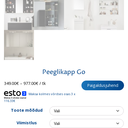
Peeglikapp Go
Hinnavahemik:
349.00
€
–
977.00
€
/ tk
Paigaldusjuhend
349.00€
kuni
Maksa kolmes võrdses osas 3 x
977.00€
116.33€
Toote mõõdud
Viimistlus