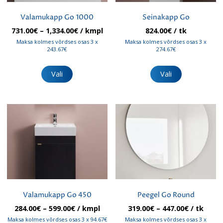
Valamukapp Go 1000
Seinakapp Go
Hinnavahemik:
731.00
€
–
1,334.00
€
/ kmpl
824.00
€
/ tk
731.00€
Maksa kolmes võrdses osas 3 x
Maksa kolmes võrdses osas 3 x
kuni
243.67€
274.67€
1,334.00€
Sellel
Sellel
tootel
tootel
Vali
Vali
on
on
mitu
mitu
varianti.
varianti.
Valikuid
Valikuid
saab
saab
teha
teha
tootelehel.
tootelehel.
Valamukapp Go 450
Peegel Go Round
Hinnavahemik:
Hinnavah
284.00
€
–
599.00
€
/ kmpl
319.00
€
–
447.00
€
/ tk
284.00€
319.00€
Maksa kolmes võrdses osas 3 x 94.67€
Maksa kolmes võrdses osas 3 x