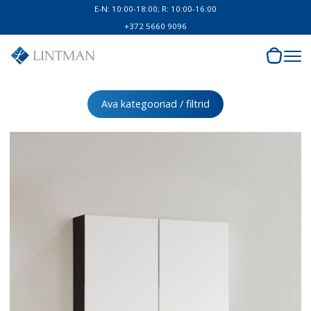
E-N: 10:00-18:00; R: 10:00-16:00
+372 5660 9096
Ava kategooriad / filtrid