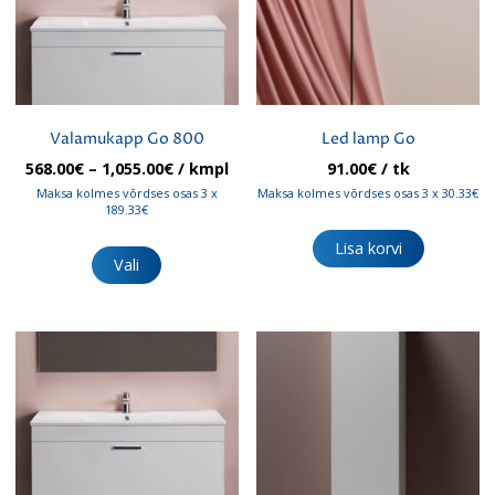
tootelehel.
Valamukapp Go 800
Led lamp Go
Hinnavahemik:
568.00
€
–
1,055.00
€
/ kmpl
91.00
€
/ tk
568.00€
Maksa kolmes võrdses osas 3 x
Maksa kolmes võrdses osas 3 x 30.33€
kuni
189.33€
1,055.00€
Sellel
Lisa korvi
tootel
Vali
on
mitu
varianti.
Valikuid
saab
teha
tootelehel.