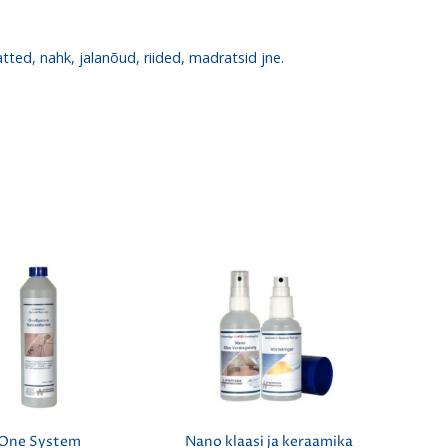
atted, nahk, jalanõud, riided, madratsid jne.
One System
Nano klaasi ja keraamika