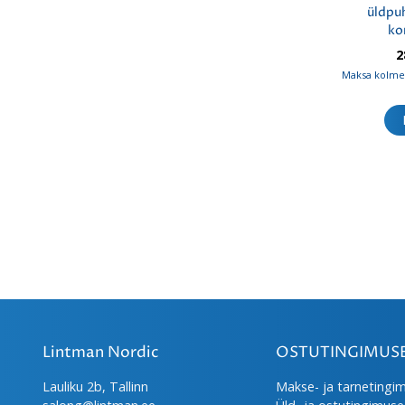
üldpu
ko
2
Maksa kolmes
Lintman Nordic
OSTUTINGIMUS
Lauliku 2b, Tallinn
Makse- ja tarnetingi