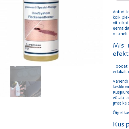
kogus
Antud to
kõik ple
nii niko
eemaldami
mitmelt 
Mis 
efekt
Toodet t
edukalt 
Vahen
keskko
Kusjuur
võtab ä
jms) ka 
Õigel ka
Kus 