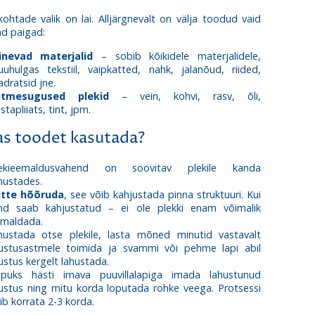
ohtade valik on lai. Alljärgnevalt on välja toodud vaid
ad paigad:
inevad materjalid
– sobib kõikidele materjalidele,
uhulgas tekstiil, vaipkatted, nahk, jalanõud, riided,
dratsid jne.
itmesugused plekid
– vein, kohvi, rasv, õli,
stapliiats, tint, jpm.
as toodet kasutada?
lekieemaldusvahend on soovitav plekile kanda
hustades.
itte hõõruda
, see võib kahjustada pinna struktuuri. Kui
nd saab kahjustatud – ei ole plekki enam võimalik
maldada.
hustada otse plekile, lasta mõned minutid vastavalt
stusastmele toimida ja svammi või pehme lapi abil
stus kergelt lahustada.
puks hästi imava puuvillalapiga imada lahustunud
stus ning mitu korda loputada rohke veega. Protsessi
ib korrata 2-3 korda.