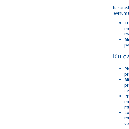
Kasutusk
levinum
Er
mu
ma
M
pa
Kuid
P
pi
M
pi
ee
Pi
mu
mu
Lõ
mu
võ