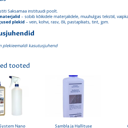
titi Saksamaa instituudi poolt.
materjalid
– sobib kõikidele materjalidele, muuhulgas tekstiil, vaipk
used plekid
– vein, kohvi, rasv, õli, pastapliiats, tint, jpm.
usjuhendid
 plekieemaldi kasutusjuhend
ed tooted
System Nano
Sambla ja Hallituse