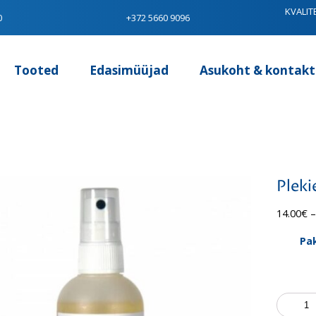
KVALIT
0
+372 5660 9096
Tooted
Edasimüüjad
Asukoht & kontakt
Plek
14.00
€
–
Pa
Plekiee
OneSys