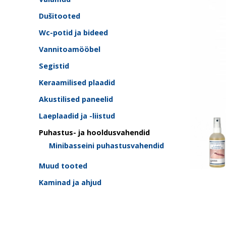
Dušitooted
Wc-potid ja bideed
Vannitoamööbel
Segistid
Keraamilised plaadid
Akustilised paneelid
Laeplaadid ja -liistud
Puhastus- ja hooldusvahendid
Minibasseini puhastusvahendid
Muud tooted
Kaminad ja ahjud