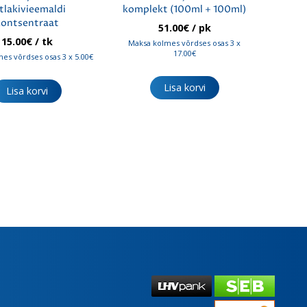
tlakivieemaldi
komplekt (100ml + 100ml)
kontsentraat
51.00
€
/ pk
15.00
€
/ tk
Maksa kolmes võrdses osas 3 x
17.00€
es võrdses osas 3 x 5.00€
Lisa korvi
Lisa korvi