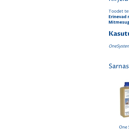
Toodet tes
Erinevad 
Mitmesug
Kasut
OneSystem
Sarnas
One 