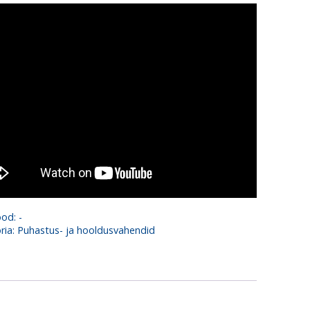
ood:
-
ria:
Puhastus- ja hooldusvahendid