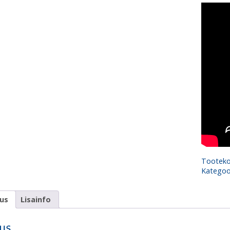
Tootek
Kategoo
dus
Lisainfo
dus