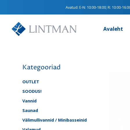
Avatud:
E-N: 10:00-18:00; R: 10:00-16:0
Avaleht
Kategooriad
OUTLET
SOODUS!
Vannid
Saunad
Välimullivannid / Minibasseinid
Valamud