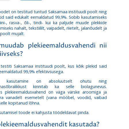
odet on testitud tuntud Saksamaa instituudi poolt ning
kid said edukalt eemaldatud 99,9%. Sobib kasutamiseks
tiini-, rasva-, õli-, tindi- kui ka paljude muude plekkide
seks nahalt, tekstiililt, vaipadelt, riietelt, jalanõudelt ja
poolt mujalt.
muudab plekieemaldusvahendi nii
iivseks?
estiti Saksamaa instituudi poolt, kus kõik plekid said
eemaldatud 99,9% efektiivsusega.
di kasutamine on absoluutselt ohutu ning
nnasõbralikkust kinnitab ka selle biolagunevus.
es plekieemaldusvahend on väga värske aroomiga ja
ra vanadelt esemetelt (vana mööbel, voodid, vaibad
selle kopitanud lõhna.
sutamisel toode ei kahjusta töödeldavat pinda.
plekieemaldusvahendit kasutada?