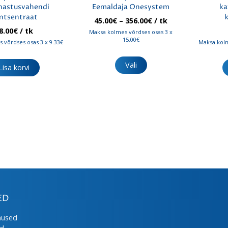
hastusvahendi
Eemaldaja Onesystem
ka
ntsentraat
Hinnavahemik:
45.00
€
–
356.00
€
/ tk
45.00€
8.00
€
/ tk
Maksa kolmes võrdses osas 3 x
kuni
15.00€
 võrdses osas 3 x 9.33€
Maksa kolm
356.00€
Sellel
tootel
Vali
Lisa korvi
on
mitu
varianti.
Valikuid
saab
teha
tootelehel.
ED
mused