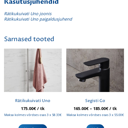
Kasutusjuhendid
Rätikukuivati Uno joonis
Rätikukuivati Uno paigaldusjuhend
Sarnased tooted
Rätikukuivati Uno
Segisti Go
Hinnavah
175.00
€
/ tk
165.00
€
–
185.00
€
/ tk
165.00€
Maksa kolmes võrdses osas 3 x 58.33€
Maksa kolmes võrdses osas 3 x 55.00€
kuni
Sellel
185.00€
tootel