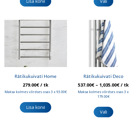
Lisa korvi
Vali
on
mitu
varianti.
Valikuid
saab
teha
tootelehel.
Rätikukuivati Home
Rätikukuivati Deco
Hinnava
279.00
€
/ tk
537.00
€
–
1,035.00
€
/ tk
537.00€
Maksa kolmes võrdses osas 3 x 93.00€
Maksa kolmes võrdses osas 3 x
kuni
179.00€
1,035.00
Sellel
Lisa korvi
tootel
Vali
on
mitu
varianti.
Valikuid