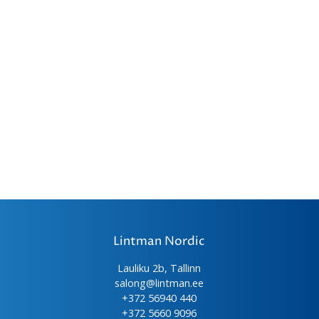
saab
teha
tootelehel.
Lintman Nordic
Lauliku 2b, Tallinn
salong@lintman.ee
+372 56940 440
+372 5660 9096