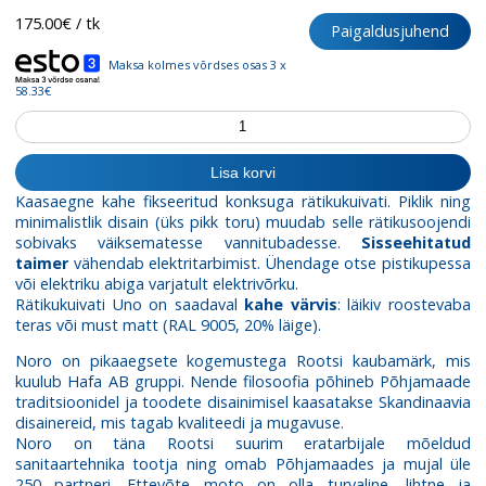
175.00
€
/ tk
Paigaldusjuhend
Maksa kolmes võrdses osas 3 x
58.33€
Rätikukuivati
Uno
Black
Lisa korvi
kogus
Kaasaegne kahe fikseeritud konksuga rätikukuivati. Piklik ning
minimalistlik disain (üks pikk toru) muudab selle rätikusoojendi
sobivaks väiksematesse vannitubadesse.
Sisseehitatud
taimer
vähendab elektritarbimist. Ühendage otse pistikupessa
või elektriku abiga varjatult elektrivõrku.
Rätikukuivati Uno on saadaval
kahe värvis
: läikiv roostevaba
teras või must matt (RAL 9005, 20% läige).
Noro on pikaaegsete kogemustega Rootsi kaubamärk, mis
kuulub Hafa AB gruppi. Nende filosoofia põhineb Põhjamaade
traditsioonidel ja toodete disainimisel kaasatakse Skandinaavia
disainereid, mis tagab kvaliteedi ja mugavuse.
Noro on täna Rootsi suurim eratarbijale mõeldud
sanitaartehnika tootja ning omab Põhjamaades ja mujal üle
250 partneri. Ettevõte moto on olla turvaline, lihtne ja