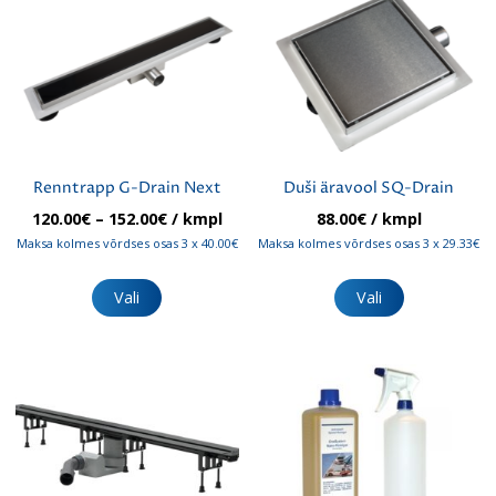
Renntrapp G-Drain Next
Duši äravool SQ-Drain
Hinnavahemik:
120.00
€
–
152.00
€
/ kmpl
88.00
€
/ kmpl
120.00€
Maksa kolmes võrdses osas 3 x 40.00€
Maksa kolmes võrdses osas 3 x 29.33€
kuni
Sellel
Sellel
152.00€
tootel
tootel
Vali
Vali
on
on
mitu
mitu
varianti.
varianti.
Valikuid
Valikuid
saab
saab
teha
teha
tootelehel.
tootelehel.