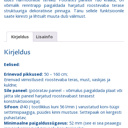
võimalik renntrapp paigaldada harjatud roostevaba terase
struktuuriga dekoratiivse pinnaga. Tänu sellele funktsioonile
saate kiiresti ja lihtsalt muuta duši välimust.
Kirjeldus
Lisainfo
Kirjeldus
Eelised:
Erinevad pikkused:
50 – 160 cm;
Erienvad viimistlused: roostevaba teras, must, vaskjas ja
kuldne;
Sile paneel:
(pööratav paneel – võimalus paigaldada plaat või
jätta sile paneel harjatud roostevabast terasest
konstruktsiooniga);
Sifoon
: Ø40 ( tootlikkus kuni 56 l/min ) varustatud korv-tüüpi
settimispaagiga, püüdes kinni mustuse. Settepaak on kergesti
puhastatav;
Minimaalne paigaldussügavus:
52 mm (see ei sea peaaegu