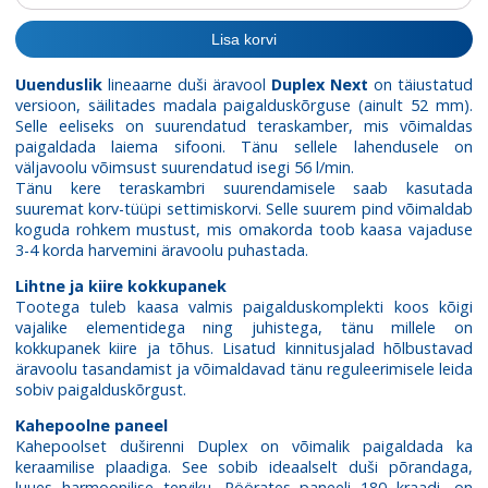
Duplex
Next
Lisa korvi
kogus
Uuenduslik
lineaarne duši äravool
Duplex Next
on täiustatud
versioon, säilitades madala paigalduskõrguse (ainult 52 mm).
Selle eeliseks on suurendatud teraskamber, mis võimaldas
paigaldada laiema sifooni. Tänu sellele lahendusele on
väljavoolu võimsust suurendatud isegi 56 l/min.
Tänu kere teraskambri suurendamisele saab kasutada
suuremat korv-tüüpi settimiskorvi. Selle suurem pind võimaldab
koguda rohkem mustust, mis omakorda toob kaasa vajaduse
3-4 korda harvemini äravoolu puhastada.
Lihtne ja kiire kokkupanek
Tootega tuleb kaasa valmis paigalduskomplekti koos kõigi
vajalike elementidega ning juhistega, tänu millele on
kokkupanek kiire ja tõhus. Lisatud kinnitusjalad hõlbustavad
äravoolu tasandamist ja võimaldavad tänu reguleerimisele leida
sobiv paigalduskõrgust.
Kahepoolne paneel
Kahepoolset duširenni Duplex on võimalik paigaldada ka
keraamilise plaadiga. See sobib ideaalselt duši põrandaga,
luues harmoonilise terviku. Pöörates paneeli 180 kraadi, on