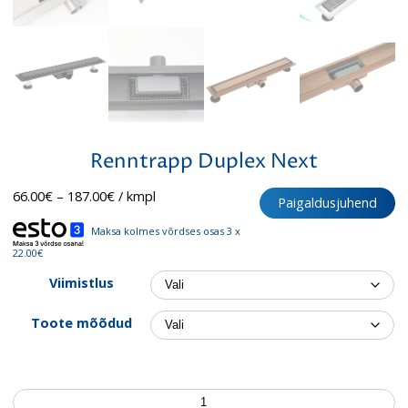
Renntrapp Duplex Next
Hinnavahemik:
66.00
€
–
187.00
€
/ kmpl
Paigaldusjuhend
66.00€
kuni
Maksa kolmes võrdses osas 3 x
187.00€
22.00€
Viimistlus
Toote mõõdud
Renntrapp