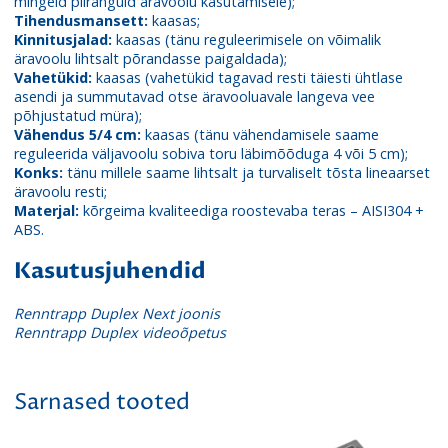
mingeid piiranguid äravoolu kasutamisele);
Tihendusmansett:
kaasas;
Kinnitusjalad:
kaasas (tänu reguleerimisele on võimalik
äravoolu lihtsalt põrandasse paigaldada);
Vahetükid:
kaasas (vahetükid tagavad resti täiesti ühtlase
asendi ja summutavad otse äravooluavale langeva vee
põhjustatud müra);
Vähendus 5/4 cm:
kaasas (tänu vähendamisele saame
reguleerida väljavoolu sobiva toru läbimõõduga 4 või 5 cm);
Konks:
tänu millele saame lihtsalt ja turvaliselt tõsta lineaarset
äravoolu resti;
Materjal:
kõrgeima kvaliteediga roostevaba teras – AISI304 +
ABS.
Kasutusjuhendid
Renntrapp Duplex Next joonis
Renntrapp Duplex videoõpetus
Sarnased tooted