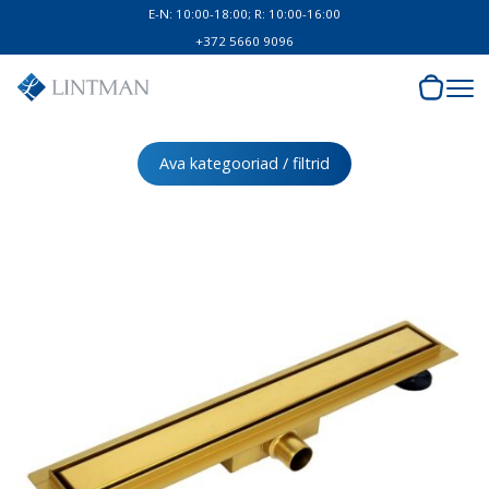
E-N: 10:00-18:00; R: 10:00-16:00
+372 5660 9096
Ava kategooriad / filtrid