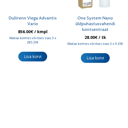
Duširenn Viega Advantix
One System Nano
Vario
üldpuhastusvahendi
kontsentraat
856.00
€
/ kmpl
28.00
€
/ tk
Maksa kolmes võrdses osas 3 x
285.33€
Maksa kolmes võrdses osas 3 x 9.33€
Lisa korvi
Lisa korvi