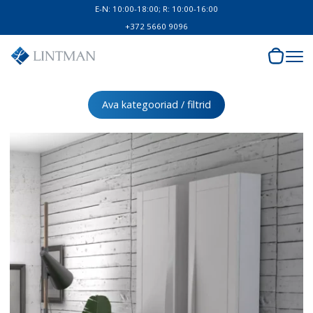
E-N: 10:00-18:00; R: 10:00-16:00
+372 5660 9096
Ava kategooriad / filtrid