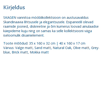
Kirjeldus
SKAGEN vannitoa mööblikollektsioon on austusavaldus
Skandinaavia lihtsusele ja elegantsusele. Esipaneelil olevad
raamide jooned, diskreetne ja õrn kumerus loovad ainulaadse
käepideme kuju ning on samas ka selle kollektsiooni väga
iseloomulik disainielement.
Toote mõõdud: 35 x 160 x 32 cm | 40 x 160 x 17 cm
Värvus: Valge matt, Sand matt, Natural Oak, Olive matt, Grey-
blue, Brick matt, Mokka matt