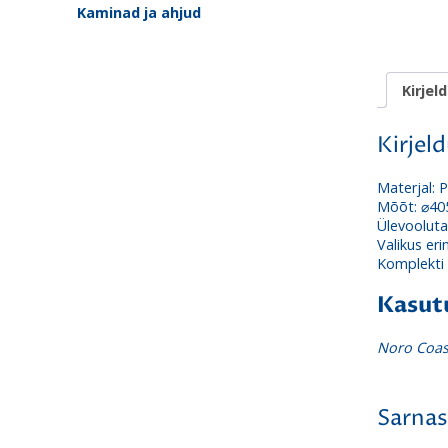
Kaminad ja ahjud
Kirjel
Kirjel
Materjal: 
Mõõt:
⌀40
Ülevooluta
Valikus eri
Komplekti 
Kasut
Noro Coas
Sarnas