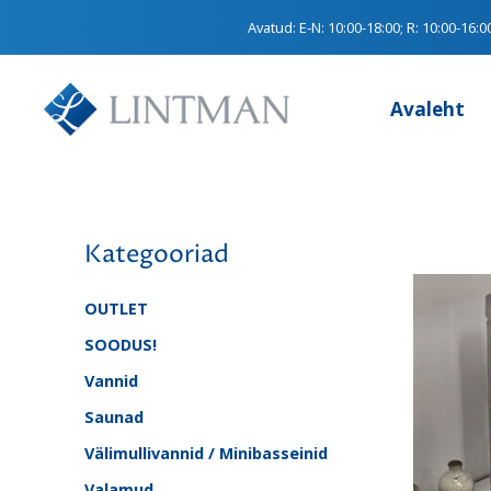
Avatud:
E-N: 10:00-18:00; R: 10:00-16:0
Avaleht
Kategooriad
OUTLET
SOODUS!
Vannid
Saunad
Välimullivannid / Minibasseinid
Valamud