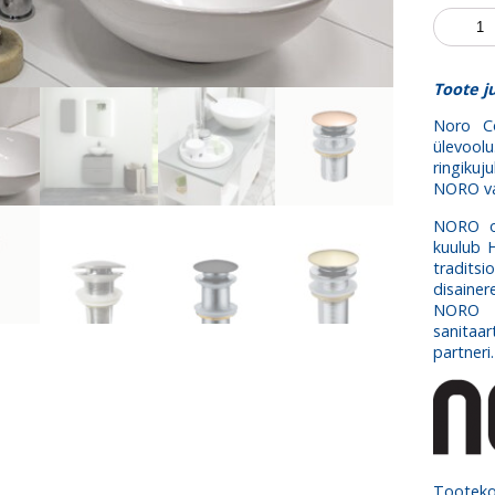
Valamu
Coast
kogus
Toote ju
Noro Co
ülevoolu
ringiku
NORO va
NORO o
kuulub 
traditsi
disainer
NORO o
sanitaar
partneri
Tootek