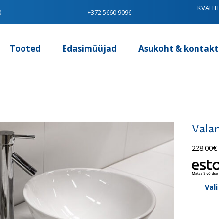
KVALIT
0
+372 5660 9096
Tooted
Edasimüüjad
Asukoht & kontakt
Vala
228.00
€
Vali