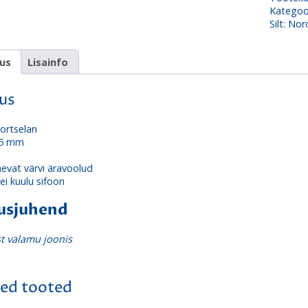
Kategoo
Silt:
Nor
dus
Lisainfo
dus
Portselan
5 mm
nevat värvi äravoolud
ei kuulu sifoon
usjuhend
t valamu joonis
ed tooted