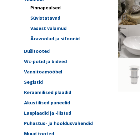
Pinnapealsed
Süvistatavad
Vasest valamud
Äravoolud ja sifoonid
Dušitooted
Wc-potid ja bideed
Vannitoamööbel
Segistid
Keraamilised plaadid
Akustilised paneelid
Laeplaadid ja -liistud
Puhastus- ja hooldusvahendid
Muud tooted