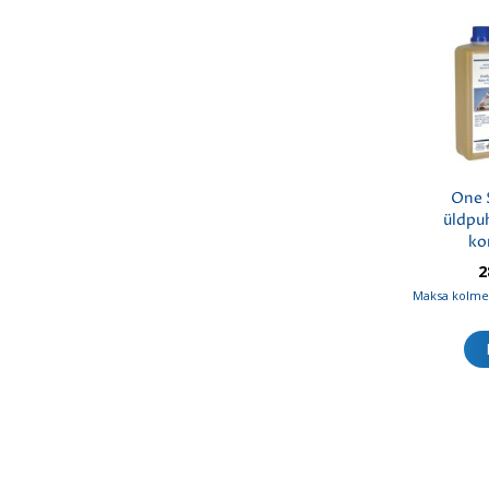
One 
üldpu
ko
2
Maksa kolmes