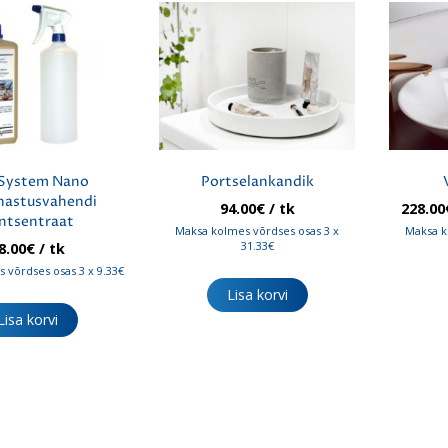
System Nano
Portselankandik
hastusvahendi
94.00
€
/ tk
228.00
ntsentraat
Maksa kolmes võrdses osas 3 x
Maksa k
31.33€
8.00
€
/ tk
 võrdses osas 3 x 9.33€
Lisa korvi
Lisa korvi