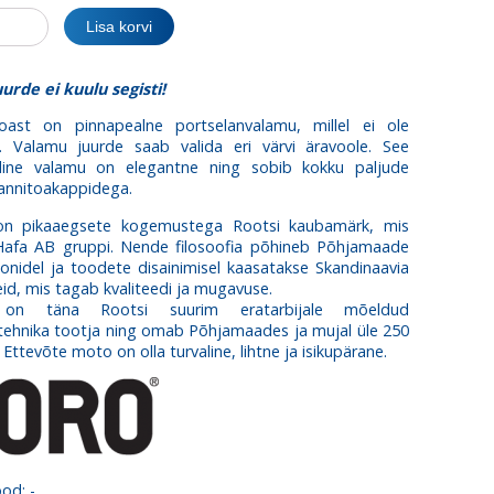
Lisa korvi
urde ei kuulu segisti!
ast on pinnapealne portselanvalamu, millel ei ole
.
Valamu juurde saab valida eri värvi äravoole.
See
juline valamu on
elegantne ning
sobib kokku paljude
nnitoakappidega.
n pikaaegsete kogemustega Rootsi kaubamärk, mis
Hafa AB gruppi. Nende filosoofia põhineb Põhjamaade
oonidel ja toodete disainimisel kaasatakse Skandinaavia
eid, mis tagab kvaliteedi ja mugavuse.
n täna Rootsi suurim eratarbijale mõeldud
tehnika tootja ning omab Põhjamaades ja mujal üle 250
. Ettevõte moto on olla turvaline, lihtne ja isikupärane.
ood:
-