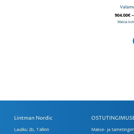
Valamu
904.00
€
Maksa kol
Lintman Nordic
OSTUTINGIMUS
Lauliku 2b, Tallinn
Makse- ja tarnetingi