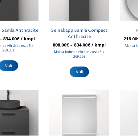
 Samla Anthracite
Seinakapp Samla Compact
Anthracite
Hinnavahemik:
–
834.00
€
/ kmpl
218.00
808.00€
Hinnavahemik:
808.00
€
–
834.00
€
/ kmpl
mes võrdses osas 3 x
Maksa k
kuni
808.00€
269.33€
Maksa kolmes võrdses osas 3 x
834.00€
kuni
269.33€
Sellel
834.00€
tootel
Sellel
Vali
on
tootel
Vali
mitu
on
varianti.
mitu
Valikuid
varianti.
saab
Valikuid
teha
saab
tootelehel.
teha
tootelehel.