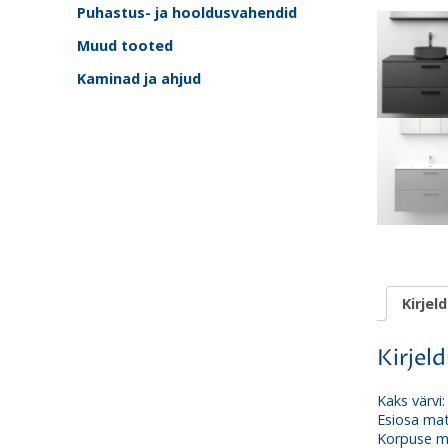
Puhastus- ja hooldusvahendid
Muud tooted
Kaminad ja ahjud
Kirjel
Kirjel
Kaks värvi:
Esiosa mat
Korpuse ma