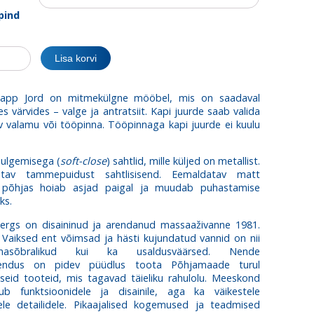
pind
kapp
Lisa korvi
app Jord on mitmekülgne mööbel, mis on saadaval
es värvides – valge ja antratsiit. Kapi juurde saab valida
 valamu või tööpinna. Tööpinnaga kapi juurde ei kuulu
ulgemisega (
soft-close
) sahtlid, mille küljed on metallist.
atav tammepuidust sahtlisisend. Eemaldatav matt
e põhjas hoiab asjad paigal ja muudab puhastamise
ks.
ergs on disaininud ja arendanud massaaživanne 1981.
 Vaiksed ent võimsad ja hästi kujundatud vannid on nii
nnasõbralikud kui ka usaldusväärsed. Nende
rendus on pidev püüdlus toota Põhjamaade turul
tseid tooteid, mis tagavad täieliku rahulolu. Meeskond
ub funktsioonidele ja disainile, aga ka väikestele
tele detailidele. Pikaajalised kogemused ja teadmised