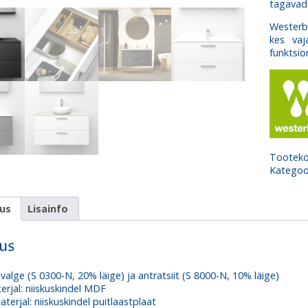
tagavad 
Westerbe
kes vaj
funktsion
Tootek
Kategoo
dus
Lisainfo
dus
 valge (S 0300-N, 20% läige) ja antratsiit (S 8000-N, 10% läige)
erjal: niiskuskindel MDF
terjal: niiskuskindel puitlaastplaat