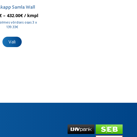
akapp Samla Wall
Hinnavahemik:
€
–
432.00
€
/ kmpl
418.00€
olmes võrdses osas 3 x
kuni
139.33€
432.00€
Sellel
tootel
Vali
on
mitu
varianti.
Valikuid
saab
teha
tootelehel.