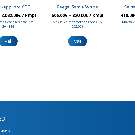
kapp Jord 600
Peegel Samla White
Sein
Hinnavahemik:
Hinnavahemik:
–
2,032.00
€
/ kmpl
606.00
€
–
820.00
€
/ kmpl
418.00
904.00€
606.00€
mes võrdses osas 3 x
Maksa kolmes võrdses osas 3 x
Maksa k
kuni
kuni
301.33€
202.00€
2,032.00€
820.00€
Sellel
Sellel
tootel
tootel
Vali
Vali
on
on
mitu
mitu
varianti.
varianti.
Valikuid
Valikuid
saab
saab
teha
teha
tootelehel.
tootelehel.
ED
mused