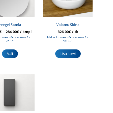
Peegel Samla
Valamu Skina
Hinnavahemik:
€
–
284.00
€
/ kmpl
326.00
€
/ tk
218.00€
olmes võrdses osas 3 x
Maksa kolmes võrdses osas 3 x
kuni
72.67€
108.67€
284.00€
Sellel
tootel
Vali
Lisa korvi
on
mitu
varianti.
Valikuid
saab
teha
tootelehel.