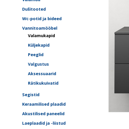
Dušitooted
Wc-potid ja bideed
Vannitoamööbel
Valamukapid
Küljekapid
Peeglid
Valgustus
Aksessuaarid
Rätikukuivatid
Segistid
Keraamilised plaadid
Akustilised paneelid
Laeplaadid ja -liistud