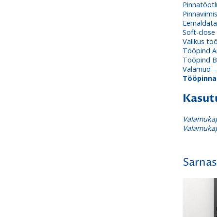
Pinnatöötlu
Pinnaviimi
Eemaldata
Soft-close 
Valikus tö
Tööpind An
Tööpind Be
Valamud – 
Tööpinnag
Kasut
Valamukap
Valamukap
Sarnas