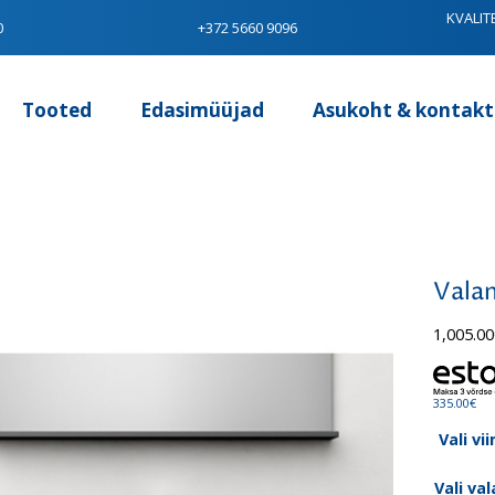
KVALIT
0
+372 5660 9096
Tooted
Edasimüüjad
Asukoht & kontakt
Vala
1,005.00
335.00€
Vali vi
Vali va