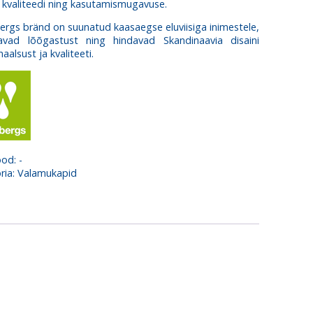
kvaliteedi ning kasutamismugavuse.
rgs bränd on suunatud kaasaegse eluviisiga inimestele,
avad lõõgastust ning hindavad Skandinaavia disaini
aalsust ja kvaliteeti.
ood:
-
ria:
Valamukapid