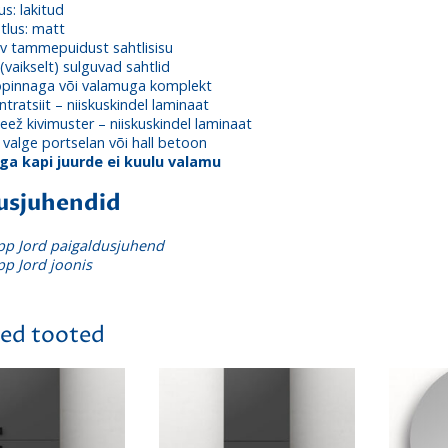
s: lakitud
stlus: matt
v tammepuidust sahtlisisu
(vaikselt) sulguvad sahtlid
öpinnaga või valamuga komplekt
tratsiit – niiskuskindel laminaat
ež kivimuster – niiskuskindel laminaat
valge portselan või hall betoon
a kapi juurde ei kuulu valamu
usjuhendid
p Jord paigaldusjuhend
p Jord joonis
ed tooted