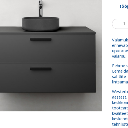
töö
Valamu
Jord
1000
kogus
Valamuk
erinevat
uputatav
valamu.
Pehme s
Eemald
sahtlit
lihtsama
Westerb
aastast.
keskko
tootea
kvalitee
keskend
tehnilis