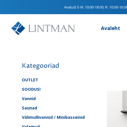
Avatud:
E-N: 10:00-18:00; R: 10:00-16:0
Avaleht
Kategooriad
OUTLET
SOODUS!
Vannid
Saunad
Välimullivannid / Minibasseinid
Valamud