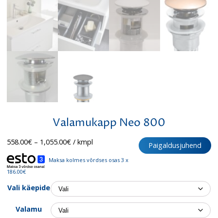
Valamukapp Neo 800
Hinnavahemik:
558.00
€
–
1,055.00
€
/ kmpl
Paigaldusjuhend
558.00€
kuni
Maksa kolmes võrdses osas 3 x
1,055.00€
186.00€
Vali käepide
Valamu