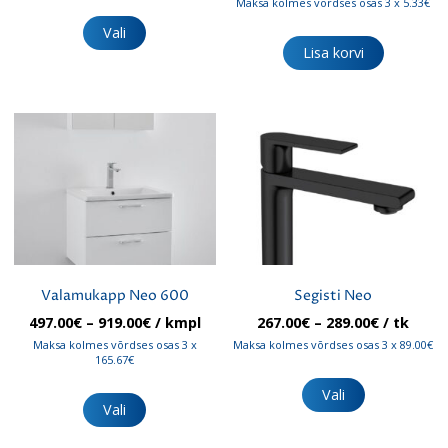
Maksa kolmes võrdses osas 3 x 5.33€
Sellel
215.00€
tootel
Vali
on
Lisa korvi
mitu
varianti.
Valikuid
saab
teha
tootelehel.
Valamukapp Neo 600
Segisti Neo
Hinnavahemik:
Hinnavah
497.00
€
–
919.00
€
/ kmpl
267.00
€
–
289.00
€
/ tk
497.00€
267.00€
Maksa kolmes võrdses osas 3 x
Maksa kolmes võrdses osas 3 x 89.00€
kuni
kuni
165.67€
Sellel
919.00€
289.00€
Sellel
tootel
Vali
tootel
Vali
on
on
mitu
mitu
varianti.