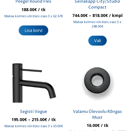
Peegel Round Flex
Seinakapp City/Studio
Compact
188.00
€
/ tk
Hinnavahe
744.00
€
–
818.00
€
/ kmpl
Maksa kolmes võrdses osas 3 x 62.67€
744.00€
Maksa kolmes võrdses osas 3 x
kuni
248.00€
Lisa korvi
818.00€
Sellel
tootel
Vali
on
mitu
varianti.
Valikuid
saab
teha
tootelehel.
Segisti Vogue
Valamu Ülevoolu Rõngas
Must
Hinnavahemik:
195.00
€
–
215.00
€
/ tk
195.00€
16.00
€
/ tk
Maksa kolmes võrdses osas 3 x 65.00€
kuni