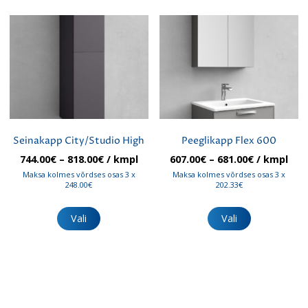
varianti.
Valikuid
Valikuid
saab
saab
teha
teha
tootelehel.
tootelehel.
Seinakapp City/Studio High
Peeglikapp Flex 600
Hinnavahemik:
Hinnavahe
744.00
€
–
818.00
€
/ kmpl
607.00
€
–
681.00
€
/ kmpl
744.00€
607.00€
Maksa kolmes võrdses osas 3 x
Maksa kolmes võrdses osas 3 x
kuni
kuni
248.00€
202.33€
818.00€
681.00€
Sellel
Sellel
tootel
tootel
Vali
Vali
on
on
mitu
mitu
varianti.
varianti.
Valikuid
Valikuid
saab
saab
teha
teha
tootelehel.
tootelehel.