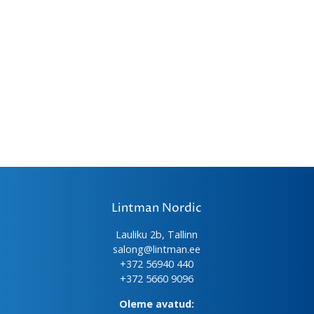
Lintman Nordic
Lauliku 2b, Tallinn
salong@lintman.ee
+372 56940 440
+372 5660 9096
Oleme avatud: