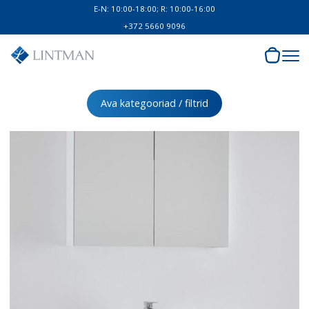
E-N: 10:00-18:00; R: 10:00-16:00
+372 5660 9096
Ava kategooriad / filtrid