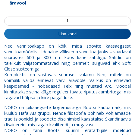
äravool
Valamukapp
Neo
800
Lisa korvi
kogus
Neo vannitoakapp on kõik, mida soovite kaasaegsest
vannitoamööblist.
Ideaalne väiksema vannitoa jaoks –
saadaval
suurustes 600 ja 800 mm koos kahe sahtliga. Sahtlid on
täielikult väljatõmmatavad ning pehmelt sulguvad ehk Soft
Close süsteemiga.
Komplektis on vastavas suuruses valamu Neo, millele on
võimalik valida erinevat värvi äravoole. Valikus on erinevad
käepidemed – hõbedased Felx ning mustad Arc.
Mööbel
kinnitatakse seina külge reguleeritavate riputusklambritega, mis
tagavad hõlpsa ja kiire paigalduse.
NORO on pikaaegsete kogemustega Rootsi kaubamärk, mis
kuulub Hafa AB gruppi. Nende filosoofia põhineb Põhjamaade
traditsioonidel ja toodete disainimisel kaasatakse Skandinaavia
disainereid, mis tagab kvaliteedi ja mugavuse.
NORO on täna Rootsi suurim eratarbijale mõeldud