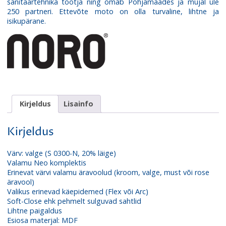
sanitaartehnika tootja ning omab Põhjamaades ja mujal üle
250 partneri. Ettevõte moto on olla turvaline, lihtne ja
isikupärane.
Kirjeldus
Lisainfo
Kirjeldus
Värv: valge (S 0300-N, 20% läige)
Valamu Neo komplektis
Erinevat värvi valamu äravoolud (kroom, valge, must või rose
äravool)
Valikus erinevad käepidemed (Flex või Arc)
Soft-Close ehk pehmelt sulguvad sahtlid
Lihtne paigaldus
Esiosa materjal: MDF