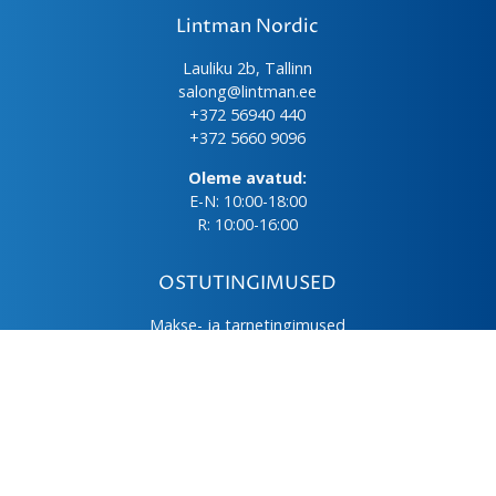
Lintman Nordic
Lauliku 2b, Tallinn
salong@lintman.ee
+372 56940 440
+372 5660 9096
Oleme avatud:
E-N: 10:00-18:00
R: 10:00-16:00
OSTUTINGIMUSED
Makse- ja tarnetingimused
Üld- ja ostutingimused
Privaatsuspoliitika
Kasutus- ja hooldusjuhendid
Järelmaks
LHV väikelaen