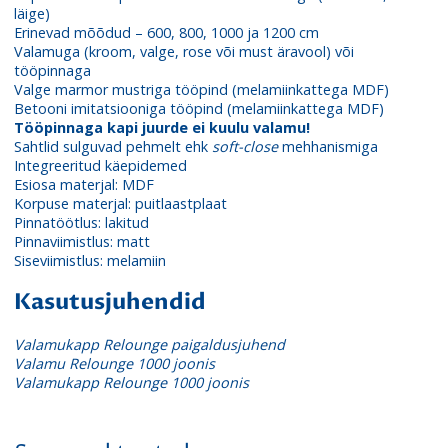
läige)
Erinevad mõõdud – 600, 800, 1000 ja 1200 cm
Valamuga (kroom, valge, rose või must äravool) või
tööpinnaga
Valge marmor mustriga tööpind (melamiinkattega MDF)
Betooni imitatsiooniga tööpind (melamiinkattega MDF)
Tööpinnaga kapi juurde ei kuulu valamu!
Sahtlid sulguvad pehmelt ehk
soft-close
mehhanismiga
Integreeritud käepidemed
Esiosa materjal: MDF
Korpuse materjal: puitlaastplaat
Pinnatöötlus: lakitud
Pinnaviimistlus: matt
Siseviimistlus: melamiin
Kasutusjuhendid
Valamukapp Relounge paigaldusjuhend
Valamu Relounge 1000 joonis
Valamukapp Relounge 1000 joonis