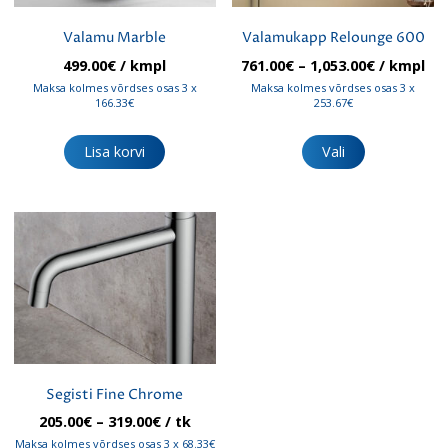
Valamu Marble
Valamukapp Relounge 600
Hinnavah
499.00
€
/ kmpl
761.00
€
–
1,053.00
€
/ kmpl
761.00€
Maksa kolmes võrdses osas 3 x
Maksa kolmes võrdses osas 3 x
kuni
166.33€
253.67€
1,053.00€
Sellel
tootel
Lisa korvi
Vali
on
mitu
varianti.
Valikuid
saab
teha
tootelehel.
Segisti Fine Chrome
Hinnavahemik:
205.00
€
–
319.00
€
/ tk
205.00€
Maksa kolmes võrdses osas 3 x 68.33€