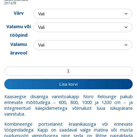
1,363.00€
297.67€
Värv
Valamu või
tööpind
Valamu
äravool
Valamukapp
Relounge
1000
Lisa korvi
kogus
Kaasaegse disainiga vannitoakapp Noro Relounge pakub
erinevate mõõtudega – 600, 800, 1000 ja 1200 cm – ja
integreeritud käepidemetega võimalust luua isikupärane
vannituba.
Kombineerige portselanist kraanikausiga või erinevate
tööpindadega. Kapp on saadaval valge matina või musta
puidumustri viimistlusega ning seda on lihtne paigaldada