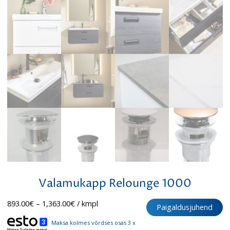
Valamukapp Relounge 1000
Hinnavahemik:
893.00
€
–
1,363.00
€
/ kmpl
Paigaldusjuhend
893.00€
kuni
Maksa kolmes võrdses osas 3 x