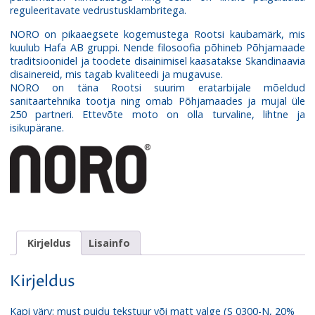
reguleeritavate vedrustusklambritega.
NORO on pikaaegsete kogemustega Rootsi kaubamärk, mis
kuulub Hafa AB gruppi. Nende filosoofia põhineb Põhjamaade
traditsioonidel ja toodete disainimisel kaasatakse Skandinaavia
disainereid, mis tagab kvaliteedi ja mugavuse.
NORO on täna Rootsi suurim eratarbijale mõeldud
sanitaartehnika tootja ning omab Põhjamaades ja mujal üle
250 partneri. Ettevõte moto on olla turvaline, lihtne ja
isikupärane.
Kirjeldus
Lisainfo
Kirjeldus
Kapi värv: must puidu tekstuur või matt valge (S 0300-N, 20%