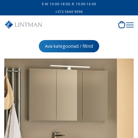
E-N: 10:00-18:00; R: 10:00-16:00
+372 5660 9096
Ava kategooriad / filtrid