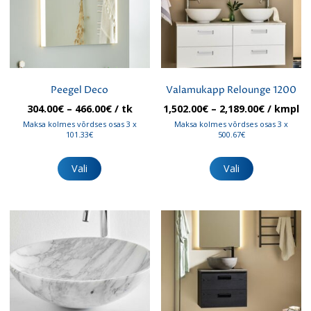
tootelehel.
Peegel Deco
Valamukapp Relounge 1200
Hinnavahemik:
Hinnavah
304.00
€
–
466.00
€
/ tk
1,502.00
€
–
2,189.00
€
/ kmpl
304.00€
1,502.00€
Maksa kolmes võrdses osas 3 x
Maksa kolmes võrdses osas 3 x
kuni
kuni
101.33€
500.67€
466.00€
2,189.00€
Sellel
Sellel
tootel
tootel
Vali
Vali
on
on
mitu
mitu
varianti.
varianti.
Valikuid
Valikuid
saab
saab
teha
teha
tootelehel.
tootelehel.