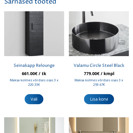
Sarnased tooted
Seinakapp Relounge
Valamu Circle Steel Black
661.00
€
/ tk
779.00
€
/ kmpl
Maksa kolmes võrdses osas 3 x
Maksa kolmes võrdses osas 3 x
220.33€
259.67€
Sellel
tootel
Vali
Lisa korvi
on
mitu
varianti.
Valikuid
saab
teha