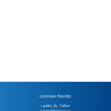
varianti.
Valikuid
saab
teha
tootelehel.
Lintman Nordic
Lauliku 2b, Tallinn
salong@lintman.ee