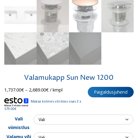
Valamukapp Sun New 1200
Hinnavahemik:
1,737.00
€
–
2,689.00
€
/ kmpl
Paigaldusjuhend
1,737.00€
kuni
Maksa kolmes võrdses osas 3 x
2,689.00€
579.00€
Vali
viimistlus
Valamu või