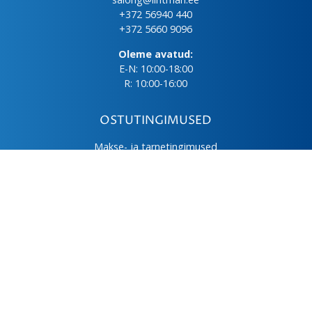
+372 56940 440
+372 5660 9096
Oleme avatud:
E-N: 10:00-18:00
R: 10:00-16:00
OSTUTINGIMUSED
Makse- ja tarnetingimused
Üld- ja ostutingimused
Privaatsuspoliitika
Kasutus- ja hooldusjuhendid
Järelmaks
LHV väikelaen
© 2026 Lintman Nordic OÜ