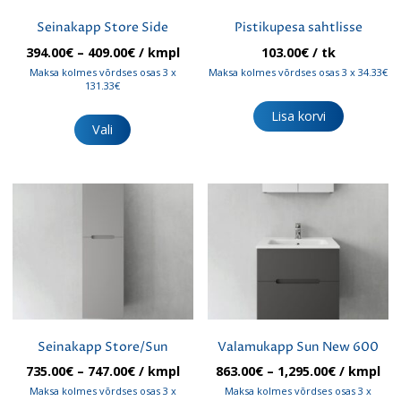
Seinakapp Store Side
Pistikupesa sahtlisse
Hinnavahemik:
394.00
€
–
409.00
€
/ kmpl
103.00
€
/ tk
394.00€
Maksa kolmes võrdses osas 3 x
Maksa kolmes võrdses osas 3 x 34.33€
kuni
131.33€
409.00€
Sellel
Lisa korvi
tootel
Vali
on
mitu
varianti.
Valikuid
saab
teha
tootelehel.
Seinakapp Store/Sun
Valamukapp Sun New 600
Hinnavahemik:
Hinnavah
735.00
€
–
747.00
€
/ kmpl
863.00
€
–
1,295.00
€
/ kmpl
735.00€
863.00€
Maksa kolmes võrdses osas 3 x
Maksa kolmes võrdses osas 3 x