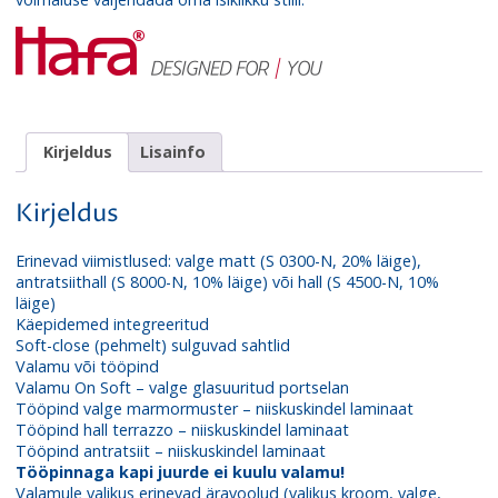
Kirjeldus
Lisainfo
Kirjeldus
Erinevad viimistlused: valge matt (S 0300-N, 20% läige),
antratsiithall (S 8000-N, 10% läige) või hall (S 4500-N, 10%
läige)
Käepidemed integreeritud
Soft-close (pehmelt) sulguvad sahtlid
Valamu või tööpind
Valamu On Soft – valge glasuuritud portselan
Tööpind valge marmormuster – niiskuskindel laminaat
Tööpind hall terrazzo – niiskuskindel laminaat
Tööpind antratsiit – niiskuskindel laminaat
Tööpinnaga kapi juurde ei kuulu valamu!
Valamule valikus erinevad äravoolud (valikus kroom, valge,