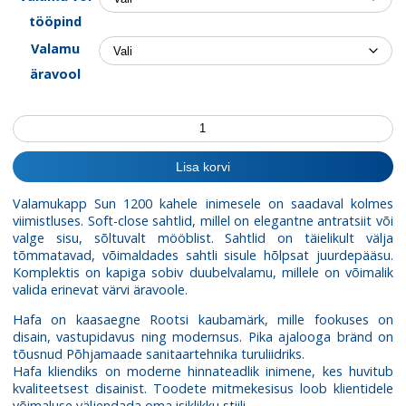
tööpind
Valamu
äravool
Valamukapp
Sun
New
Lisa korvi
1200
kogus
Valamukapp Sun 1200 kahele inimesele on saadaval kolmes
viimistluses. Soft-close sahtlid, millel on elegantne antratsiit või
valge sisu, sõltuvalt mööblist. Sahtlid on täielikult välja
tõmmatavad, võimaldades sahtli sisule hõlpsat juurdepääsu.
Komplektis on kapiga sobiv duubelvalamu, millele on võimalik
valida erinevat värvi äravoole.
Hafa on kaasaegne Rootsi kaubamärk, mille fookuses on
disain, vastupidavus ning modernsus. Pika ajalooga bränd on
tõusnud Põhjamaade sanitaartehnika turuliidriks.
Hafa kliendiks on moderne hinnateadlik inimene, kes huvitub
kvaliteetsest disainist. Toodete mitmekesisus loob klientidele
võimaluse väljendada oma isiklikku stiili.