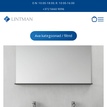
E-N: 10:00-18:00; R: 10:00-16:00
+372 5660 9096
Ava kategooriad / filtrid