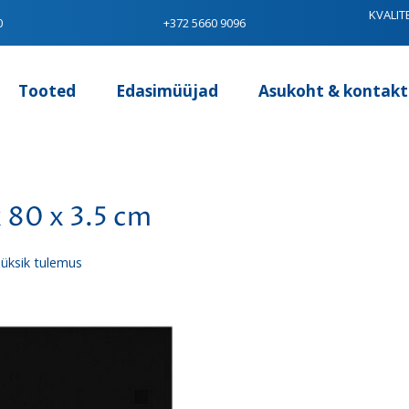
KVALIT
0
+372 5660 9096
Tooted
Edasimüüjad
Asukoht & kontakt
 80 x 3.5 cm
üksik tulemus