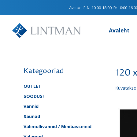
Avatud:
E-N: 10:00-18:00; R: 10:00-16:0
Avaleht
Kategooriad
120 x
OUTLET
Kuvatakse 
SOODUS!
Vannid
Saunad
Välimullivannid / Minibasseinid
Valamud