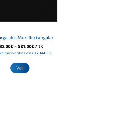
rga alus Mori Rectangular
Hinnavahemik:
32.00
€
–
581.00
€
/ tk
432.00€
kolmes võrdses osas 3 x 144.00€
kuni
Sellel
581.00€
tootel
Vali
on
mitu
varianti.
Valikuid
saab
teha
tootelehel.