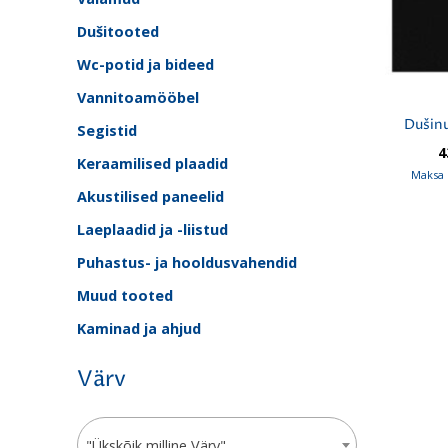
Dušitooted
Wc-potid ja bideed
Vannitoamööbel
Dušinu
Segistid
4
Keraamilised plaadid
Maksa 
Akustilised paneelid
Laeplaadid ja -liistud
Puhastus- ja hooldusvahendid
Muud tooted
Kaminad ja ahjud
Värv
"Ükskõik milline Värv"