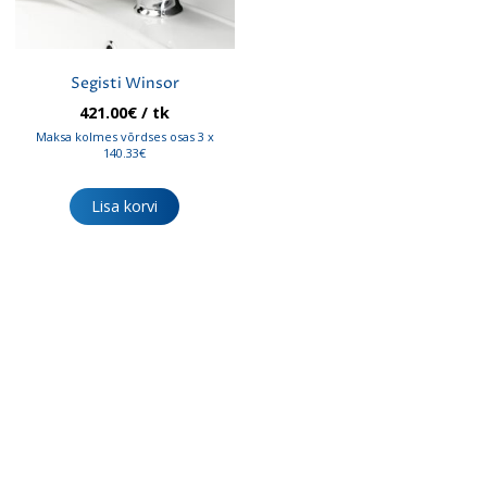
Segisti Winsor
421.00
€
/ tk
Maksa kolmes võrdses osas 3 x
140.33€
Lisa korvi