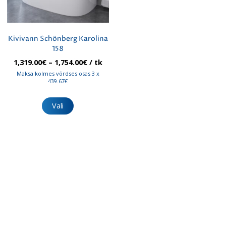
Kivivann Schönberg Karolina
158
Hinnavahemik:
1,319.00
€
–
1,754.00
€
/ tk
1,319.00€
Maksa kolmes võrdses osas 3 x
kuni
439.67€
1,754.00€
Sellel
tootel
Vali
on
mitu
varianti.
Valikuid
saab
teha
tootelehel.