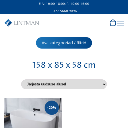
E-N: 10:00-18:00; R: 10:00-16:00
+372 5660 9096
Ava kategooriad / filtrid
158 x 85 x 58 cm
-20%