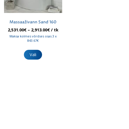
Massaaživann Sand 160
Hinnavahemik:
2,531.00
€
–
2,913.00
€
/ tk
2,531.00€
Maksa kolmes võrdses osas 3 x
kuni
843.67€
2,913.00€
Sellel
tootel
Vali
on
mitu
varianti.
Valikuid
saab
teha
tootelehel.