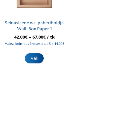
Seinasisene wc-paberihoidja
Wall-Box Paper 1
Hinnavahemik:
42.00
€
–
67.00
€
/ tk
42.00€
Maksa kolmes võrdses osas 3 x 14.00€
kuni
Sellel
67.00€
tootel
Vali
on
mitu
varianti.
Valikuid
saab
teha
tootelehel.