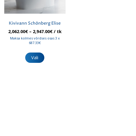
Kivivann Schönberg Elise
Hinnavahemik:
2,062.00
€
–
2,947.00
€
/ tk
2,062.00€
Maksa kolmes võrdses osas 3 x
kuni
687.33€
2,947.00€
Sellel
tootel
Vali
on
mitu
varianti.
Valikuid
saab
teha
tootelehel.