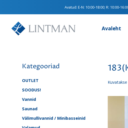
Avatud:
E-N: 10:00-18:00; R: 10:00-16:0
Avaleht
Kategooriad
183(K
OUTLET
Kuvatakse 
SOODUS!
Vannid
Saunad
Välimullivannid / Minibasseinid
Valamud