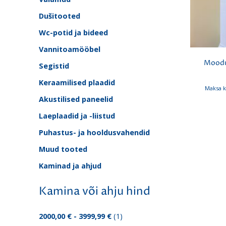
Dušitooted
Wc-potid ja bideed
Vannitoamööbel
Moodu
Segistid
Keraamilised plaadid
Maksa k
Akustilised paneelid
Laeplaadid ja -liistud
Puhastus- ja hooldusvahendid
Muud tooted
Kaminad ja ahjud
Kamina või ahju hind
2000,00 € - 3999,99 €
(1)