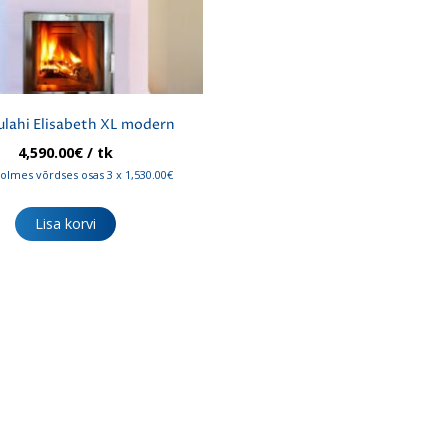
lahi Elisabeth XL modern
4,590.00
€
/ tk
olmes võrdses osas 3 x 1,530.00€
Lisa korvi