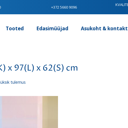
KVALIT
0
+372 5660 9096
Tooted
Edasimüüjad
Asukoht & kontakt
) x 97(L) x 62(S) cm
üksik tulemus