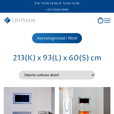
E-N: 10:00-18:00; R: 10:00-16:00
+372 5660 9096
Ava kategooriad / filtrid
213(K) x 93(L) x 60(S) cm