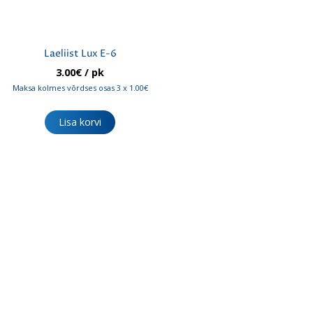
Laeliist Lux E-6
3.00
€
/ pk
Maksa kolmes võrdses osas 3 x 1.00€
Lisa korvi