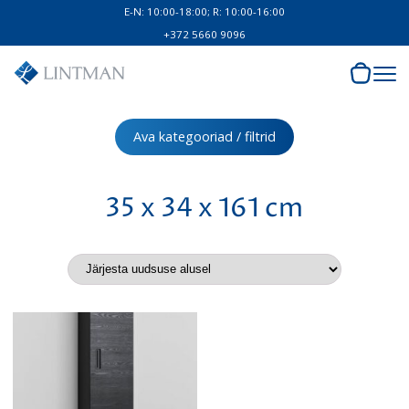
E-N: 10:00-18:00; R: 10:00-16:00
+372 5660 9096
Ava kategooriad / filtrid
35 x 34 x 161 cm