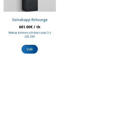
Seinakapp Relounge
661.00
€
/ tk
Maksa kolmes võrdses osas 3 x
220.33€
Sellel
tootel
Vali
on
mitu
varianti.
Valikuid
saab
teha
tootelehel.