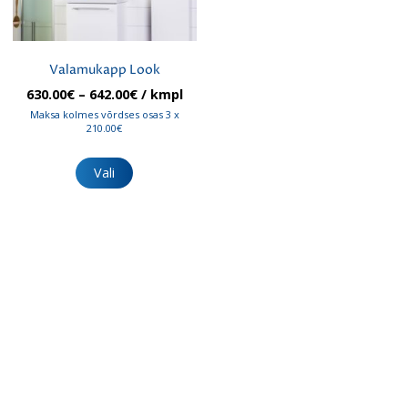
Valamukapp Look
Hinnavahemik:
630.00
€
–
642.00
€
/ kmpl
630.00€
Maksa kolmes võrdses osas 3 x
kuni
210.00€
642.00€
Sellel
tootel
Vali
on
mitu
varianti.
Valikuid
saab
teha
tootelehel.