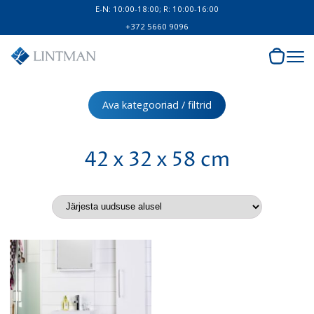
E-N: 10:00-18:00; R: 10:00-16:00
+372 5660 9096
Ava kategooriad / filtrid
42 x 32 x 58 cm