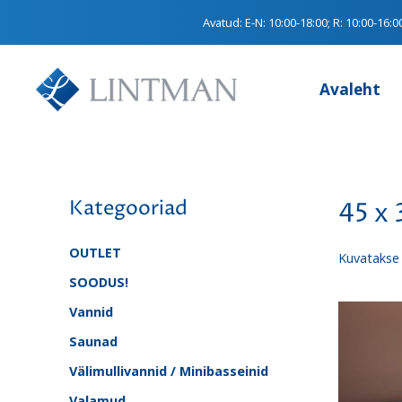
Avatud:
E-N: 10:00-18:00; R: 10:00-16:0
Avaleht
Kategooriad
45 x 
OUTLET
Kuvatakse 
SOODUS!
Vannid
Saunad
Välimullivannid / Minibasseinid
Valamud