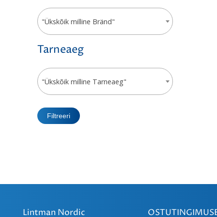
"Ükskõik milline Bränd"
Tarneaeg
"Ükskõik milline Tarneaeg"
Filtreeri
Lintman Nordic
OSTUTINGIMUS