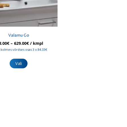
Valamu Go
Hinnavahemik:
3.00
€
–
629.00
€
/ kmpl
253.00€
kolmes võrdses osas 3 x 84.33€
kuni
Sellel
629.00€
tootel
Vali
on
mitu
varianti.
Valikuid
saab
teha
tootelehel.