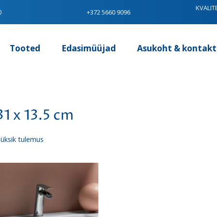
KVALIT
0
+372 5660 9096
Tooted
Edasimüüjad
Asukoht & kontakt
31 x 13.5 cm
üksik tulemus