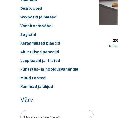
Dušitooted
Wc-potid ja bideed
Vannitoamööbel
Segistid
25
Keraamilised plaadid
Maksa 
Akustilised paneelid
Laeplaadid ja -liistud
Puhastus- ja hooldusvahendid
Muud tooted
Kaminad ja ahjud
Värv
"Ükskõik milline Värv"