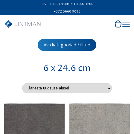
E-N: 10:00-18:00; R: 10:00-16:00
+372 5660 9096
Ava kategooriad / filtrid
6 x 24.6 cm