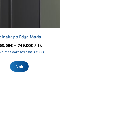
einakapp Edge Madal
Hinnavahemik:
69.00
€
–
749.00
€
/ tk
669.00€
kolmes võrdses osas 3 x 223.00€
kuni
Sellel
749.00€
tootel
Vali
on
mitu
varianti.
Valikuid
saab
teha
tootelehel.