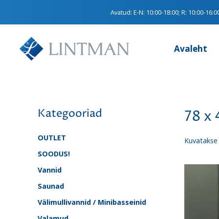
Avatud:
E-N: 10:00-18:00; R: 10:00-16:0
Avaleht
Kategooriad
78 x 
OUTLET
Kuvatakse 
SOODUS!
Vannid
Saunad
Välimullivannid / Minibasseinid
Valamud