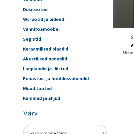
Dušitooted
Wc-potid ja bideed
Vannitoamööbel
S
Segistid
6
Keraamilised plaadid
Maksa 
Akustilised paneelid
Laeplaadid ja -liistud
Puhastus- ja hooldusvahendid
Muud tooted
Kaminad ja ahjud
Värv
"Ükskõik milline Värv"