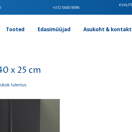
KVALIT
0
+372 5660 9096
Tooted
Edasimüüjad
Asukoht & kontakt
40 x 25 cm
üksik tulemus