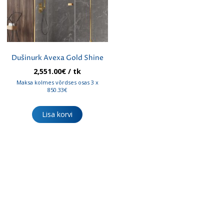
Dušinurk Avexa Gold Shine
2,551.00
€
/ tk
Maksa kolmes võrdses osas 3 x
850.33€
Lisa korvi