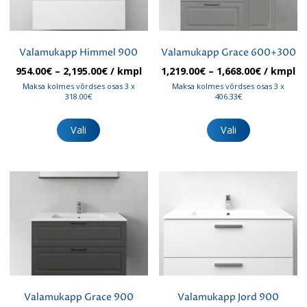
Valamukapp Himmel 900
Valamukapp Grace 600+300
Hinnavahemik:
Hinnavah
954.00
€
–
2,195.00
€
/ kmpl
1,219.00
€
–
1,668.00
€
/ kmpl
954.00€
1,219.00€
Maksa kolmes võrdses osas 3 x
Maksa kolmes võrdses osas 3 x
kuni
kuni
318.00€
406.33€
2,195.00€
1,668.00€
Sellel
Sellel
tootel
tootel
Vali
Vali
on
on
mitu
mitu
varianti.
varianti.
Valikuid
Valikuid
saab
saab
teha
teha
tootelehel.
tootelehel.
Valamukapp Grace 900
Valamukapp Jord 900