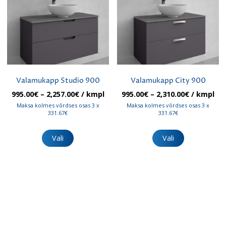
saab
saab
teha
teha
tootelehel.
tootelehel.
Valamukapp Studio 900
Valamukapp City 900
Hinnavahemik:
Hinnavah
995.00
€
–
2,257.00
€
/ kmpl
995.00
€
–
2,310.00
€
/ kmpl
995.00€
995.00€
Maksa kolmes võrdses osas 3 x
Maksa kolmes võrdses osas 3 x
kuni
kuni
331.67€
331.67€
2,257.00€
2,310.00€
Sellel
Sellel
tootel
tootel
Vali
Vali
on
on
mitu
mitu
varianti.
varianti.
Valikuid
Valikuid
saab
saab
teha
teha
tootelehel.
tootelehel.