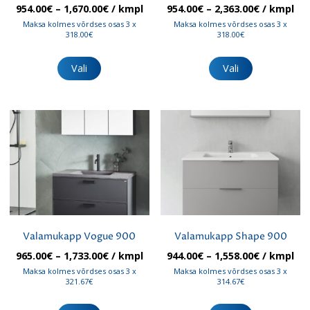
Hinnavahemik:
Hinnavah
954.00
€
–
1,670.00
€
/ kmpl
954.00
€
–
2,363.00
€
/ kmpl
954.00€
954.00€
Maksa kolmes võrdses osas 3 x
Maksa kolmes võrdses osas 3 x
kuni
kuni
318.00€
318.00€
1,670.00€
2,363.00€
Sellel
Sellel
tootel
tootel
Vali
Vali
on
on
mitu
mitu
varianti.
varianti.
Valikuid
Valikuid
saab
saab
teha
teha
tootelehel.
tootelehel.
Valamukapp Vogue 900
Valamukapp Shape 900
Hinnavahemik:
Hinnavah
965.00
€
–
1,733.00
€
/ kmpl
944.00
€
–
1,558.00
€
/ kmpl
965.00€
944.00€
Maksa kolmes võrdses osas 3 x
Maksa kolmes võrdses osas 3 x
kuni
kuni
321.67€
314.67€
1,733.00€
1,558.00€
Sellel
Sellel