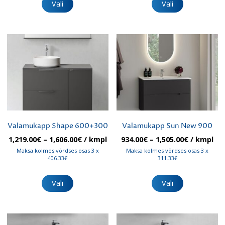
tootel
tootel
Vali
Vali
on
on
mitu
mitu
varianti.
varianti.
Valikuid
Valikuid
saab
saab
teha
teha
tootelehel.
tootelehel.
Valamukapp Shape 600+300
Valamukapp Sun New 900
Hinnavahemik:
Hinnavah
1,219.00
€
–
1,606.00
€
/ kmpl
934.00
€
–
1,505.00
€
/ kmpl
1,219.00€
934.00€
Maksa kolmes võrdses osas 3 x
Maksa kolmes võrdses osas 3 x
kuni
kuni
406.33€
311.33€
1,606.00€
1,505.00€
Sellel
Sellel
tootel
tootel
Vali
Vali
on
on
mitu
mitu
varianti.
varianti.
Valikuid
Valikuid