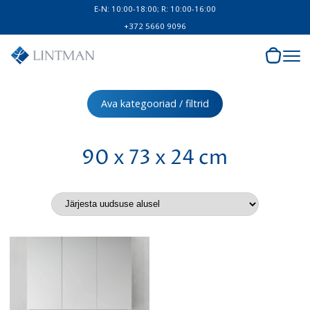
E-N: 10:00-18:00; R: 10:00-16:00
+372 5660 9096
Ava kategooriad / filtrid
90 x 73 x 24 cm