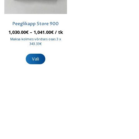
Peeglikapp Store 900
Hinnavahemik:
1,030.00
€
–
1,041.00
€
/ tk
1,030.00€
Maksa kolmes võrdses osas 3 x
kuni
343.33€
1,041.00€
Sellel
tootel
Vali
on
mitu
varianti.
Valikuid
saab
teha
tootelehel.