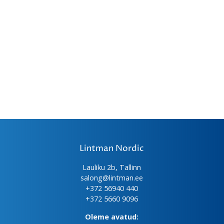
Lintman Nordic
Lauliku 2b, Tallinn
salong@lintman.ee
+372 56940 440
+372 5660 9096
Oleme avatud: