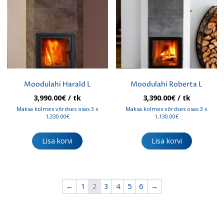
Moodulahi Harald L
Moodulahi Roberta L
3,990.00
€
/ tk
3,390.00
€
/ tk
Maksa kolmes võrdses osas 3 x
Maksa kolmes võrdses osas 3 x
1,330.00€
1,130.00€
Lisa korvi
Lisa korvi
←
1
2
3
4
5
6
→