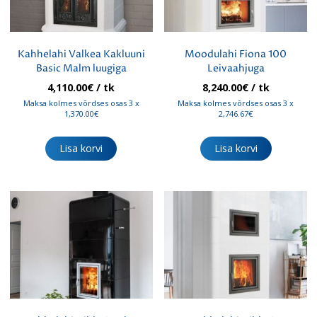
Kahhelahi Valkea Kakluuni
Moodulahi Fiona 100
Basic Malm luugiga
Leivaahjuga
4,110.00
€
/ tk
8,240.00
€
/ tk
Maksa kolmes võrdses osas 3 x
Maksa kolmes võrdses osas 3 x
1,370.00€
2,746.67€
Lisa korvi
Lisa korvi