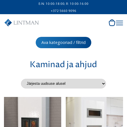
E-N: 10:00-18:00; R: 10:00-16:00
+372 5660 9096
Ava kategooriad / filtrid
Kaminad ja ahjud