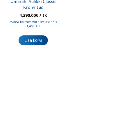
Ümarahi Aulikki Classic
Krohvitud
4,390.00
€
/ tk
Maksa kolmes võrdses osas 3 x
1,463.33€
Lisa korvi