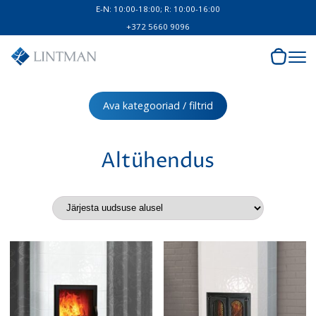
E-N: 10:00-18:00; R: 10:00-16:00
+372 5660 9096
Ava kategooriad / filtrid
Altühendus