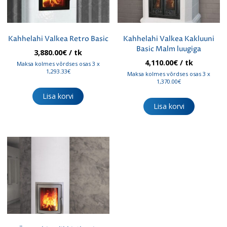
Kahhelahi Valkea Retro Basic
Kahhelahi Valkea Kakluuni
Basic Malm luugiga
3,880.00
€
/ tk
4,110.00
€
/ tk
Maksa kolmes võrdses osas 3 x
1,293.33€
Maksa kolmes võrdses osas 3 x
1,370.00€
Lisa korvi
Lisa korvi