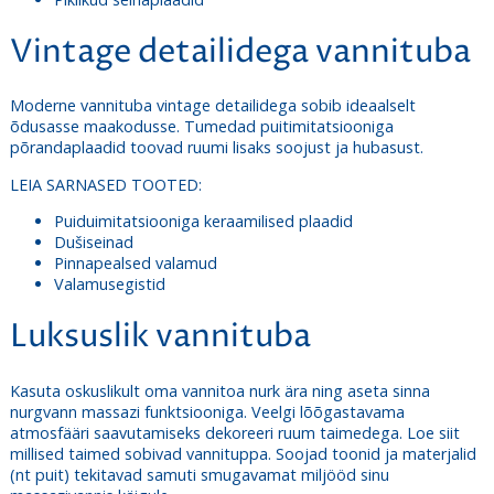
Vintage detailidega vannituba
Moderne vannituba vintage detailidega sobib ideaalselt
õdusasse maakodusse. Tumedad puitimitatsiooniga
põrandaplaadid toovad ruumi lisaks soojust ja hubasust.
LEIA SARNASED TOOTED:
Puiduimitatsiooniga keraamilised plaadid
Dušiseinad
Pinnapealsed valamud
Valamusegistid
Luksuslik vannituba
Kasuta oskuslikult oma vannitoa nurk ära ning aseta sinna
nurgvann massazi funktsiooniga. Veelgi lõõgastavama
atmosfääri saavutamiseks dekoreeri ruum taimedega.
Loe siit
millised taimed sobivad vannituppa
. Soojad toonid ja materjalid
(nt puit) tekitavad samuti smugavamat miljööd sinu