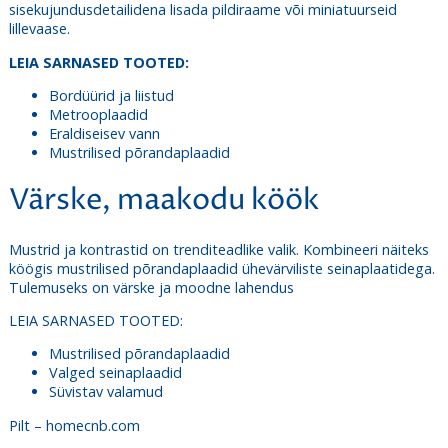
sisekujundusdetailidena lisada pildiraame või miniatuurseid
lillevaase.
LEIA SARNASED TOOTED:
Bordüürid ja liistud
Metrooplaadid
Eraldiseisev vann
Mustrilised põrandaplaadid
Värske, maakodu köök
Mustrid ja kontrastid on trenditeadlike valik. Kombineeri näiteks
köögis mustrilised põrandaplaadid ühevärviliste seinaplaatidega.
Tulemuseks on värske ja moodne lahendus
LEIA SARNASED TOOTED:
Mustrilised põrandaplaadid
Valged seinaplaadid
Süvistav valamud
Pilt – homecnb.com