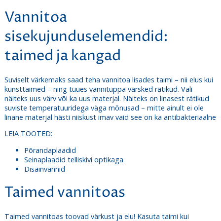
Vannitoa
sisekujunduselemendid:
taimed ja kangad
Suviselt värkemaks saad teha vannitoa lisades taimi – nii elus kui
kunsttaimed – ning tuues vannituppa värsked rätikud. Vali
näiteks uus värv või ka uus materjal. Näiteks on linasest rätikud
suviste temperatuuridega väga mõnusad – mitte ainult ei ole
linane materjal hästi niiskust imav vaid see on ka antibakteriaalne
LEIA TOOTED:
Põrandaplaadid
Seinaplaadid telliskivi optikaga
Disainvannid
Taimed vannitoas
Taimed vannitoas toovad värkust ja elu! Kasuta taimi kui