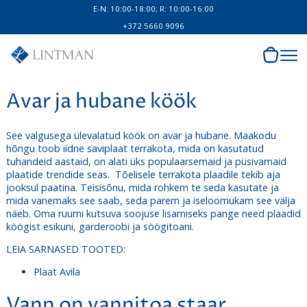
E-N: 10:00-18:00; R: 10:00-16:00
+372 5660 9096
Avar ja hubane köök
See valgusega ülevalatud köök on avar ja hubane. Maakodu
hõngu toob iidne saviplaat terrakota, mida on kasutatud
tuhandeid aastaid, on alati üks populaarsemaid ja püsivamaid
plaatide trendide seas. Tõelisele terrakota plaadile tekib aja
jooksul paatina. Teisisõnu, mida rohkem te seda kasutate ja
mida vanemaks see saab, seda parem ja iseloomukam see välja
näeb. Oma ruumi kutsuva soojuse lisamiseks pange need plaadid
köögist esikuni, garderoobi ja söögitoani.
LEIA SARNASED TOOTED:
Plaat Avila
Vann on vannitoa staar