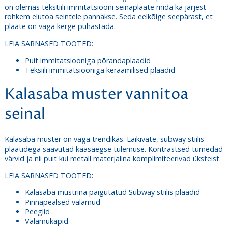
on olemas tekstiili immitatsiooni seinaplaate mida ka järjest
rohkem elutoa seintele pannakse. Seda eelkõige seepärast, et
plaate on väga kerge puhastada.
LEIA SARNASED TOOTED:
Puit immitatsiooniga põrandaplaadid
Teksiili immitatsiooniga keraamilised plaadid
Kalasaba muster vannitoa
seinal
Kalasaba muster on väga trendikas. Läikivate, subway stiilis
plaatidega saavutad kaasaegse tulemuse. Kontrastsed tumedad
värvid ja nii puit kui metall materjalina komplimiteerivad üksteist.
LEIA SARNASED TOOTED:
Kalasaba mustrina paigutatud Subway stiilis plaadid
Pinnapealsed valamud
Peeglid
Valamukapid