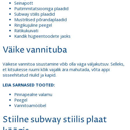
Seinapott
Puitimmitatsiooniga plaadid
Subway stiilis plaadid
Mustrilised põrandaplaadid
Ringikujuline peegel
Rätikukuivati
Kandik hügieentoodete jaoks
Väike vannituba
Väikese vannitoa sisustamine võib olla väga väljakutsuv. Selleks,
et kitsukesse ruumi kõik vajalik ära mahutada, võta appi
sisseehitatud riiulid ja kapid.
LEIA SARNASED TOOTED:
Pinnapealne valamu
Peegel
Vannitoamööbel
Stiilne subway stiilis plaat