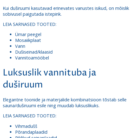
Kui duširuumi kasutavad erinevates vanustes isikud, on mõislik
sobivusel paigutada istepink.
LEIA SARNASED TOOTED:
Ümar peegel
Mosaiikplaat
Vann
Dušiseinad/klaasid
Vannitoamööbel
Luksuslik vannituba ja
duširuum
Elegantne toonide ja materjalide kombinatsioon tõstab selle
sauna/duširuumi esile ning muudab luksuslikuks.
LEIA SARNASED TOOTED:
Vihmadušš
Põrandaplaadid
Piklikud seinaplaadid