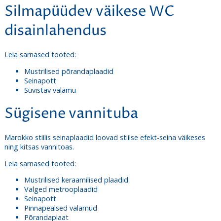
Silmapüüdev väikese WC
disainlahendus
Leia sarnased tooted:
Mustrilised põrandaplaadid
Seinapott
Süvistav valamu
Sügisene vannituba
Marokko stiilis seinaplaadid loovad stiilse efekt-seina väikeses
ning kitsas vannitoas.
Leia sarnased tooted:
Mustrilised keraamilised plaadid
Valged metrooplaadid
Seinapott
Pinnapealsed valamud
Põrandaplaat