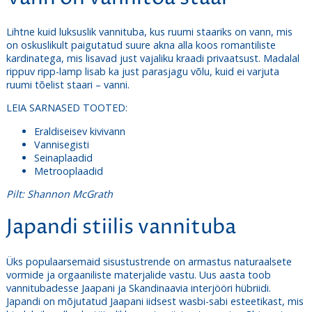
Lihtne kuid luksuslik vannituba, kus ruumi staariks on vann, mis
on oskuslikult paigutatud suure akna alla koos romantiliste
kardinatega, mis lisavad just vajaliku kraadi privaatsust. Madalal
rippuv ripp-lamp lisab ka just parasjagu võlu, kuid ei varjuta
ruumi tõelist staari – vanni.
LEIA SARNASED TOOTED:
Eraldiseisev kivivann
Vannisegisti
Seinaplaadid
Metrooplaadid
Pilt: Shannon McGrath
Japandi stiilis vannituba
Üks populaarsemaid sisustustrende on armastus naturaalsete
vormide ja orgaaniliste materjalide vastu. Uus aasta toob
vannitubadesse Jaapani ja Skandinaavia interjööri hübriidi.
Japandi on mõjutatud Jaapani iidsest wasbi-sabi esteetikast, mis