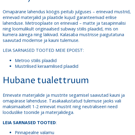
Omapärane lahendus köögis peitub julguses – erinevad mustrid,
erinevad materjalid ja plaatide kujud garanteerivad erilise
lahenduse. Metrooplaate on erinevaid – matte ja tasapinnalisi
ning loomulikult originaalsed subway stiilis plaadid, mis on
kumera äärega ning läikivad. Kalasaba mustrisse paigutatuna
saavutad modernse ja kauni tulemuse.
LEIA SARNASED TOOTED MEIE EPOEST:
Metroo stiilis plaadid
Mustrilised keraamilised plaadid
Hubane tualettruum
Erinevate materjalide ja mustrite segamisel saavutad kauni ja
omapärase lahenduse. Tasakaalustatud tulemuse jaoks vali
maksimaalselt 1-2 erinevat mustrit ning neutraliseeri need
looduslike toonide ja materjalidega.
LEIA SARNASED TOOTED
:
Pinnapealne valamu