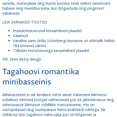
värvide, materjalide ning kunsti kooslus teeb sellest vannitoast
hubase ning meeldiva koha, kus lõõgastuda ning pingetest
vabaneda.
LEIA SARNASED TOOTED:
Puiduimitatsioonid keraamilised plaadid
Valamud
Värviline vann
(kõiki Schönbergi kivivanne on võimalik tellida
184 erinevas värvis)
Telliskivi imitatsiooniga keraamilised plaadid
Pilt: Siren Betty design
Tagahoovi romantika
minibasseinis
Minibasseinid ei ole kindlasti mitte ainult Vahemere kliimasse
sobilikud. Mitmed tootjad valmistavad just ka jahedamasse ning
vahetuvasse kliimasse sobilikke massazivanne, mis on
vastupidavad ning suurepärase hinna-kvaliteedi suhtega. Nii
võibki ka Sinu tagahoov näha välja just nii lõõgastav ja