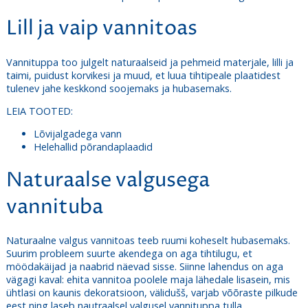
Lill ja vaip vannitoas
Vannituppa too julgelt naturaalseid ja pehmeid materjale, lilli ja
taimi, puidust korvikesi ja muud, et luua tihtipeale plaatidest
tulenev jahe keskkond soojemaks ja hubasemaks.
LEIA TOOTED:
Lõvijalgadega vann
Helehallid põrandaplaadid
Naturaalse valgusega
vannituba
Naturaalne valgus vannitoas teeb ruumi koheselt hubasemaks.
Suurim probleem suurte akendega on aga tihtilugu, et
möödakäijad ja naabrid näevad sisse. Siinne lahendus on aga
vägagi kaval: ehita vannitoa poolele maja lähedale lisasein, mis
ühtlasi on kaunis dekoratsioon, välidušš, varjab võõraste pilkude
eest ning laseb nautraalsel valgusel vannituppa tulla.