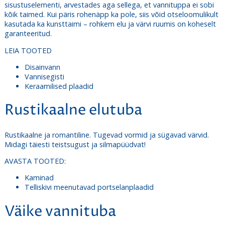
sisustuselementi, arvestades aga sellega, et vannituppa ei sobi
kõik taimed. Kui päris rohenäpp ka pole, siis võid otseloomulikult
kasutada ka kunsttaimi – rohkem elu ja värvi ruumis on koheselt
garanteeritud.
LEIA TOOTED
Disainvann
Vannisegisti
Keraamilised plaadid
Rustikaalne elutuba
Rustikaalne ja romantiline. Tugevad vormid ja sügavad värvid.
Midagi täiesti teistsugust ja silmapüüdvat!
AVASTA TOOTED:
Kaminad
Telliskivi meenutavad portselanplaadid
Väike vannituba