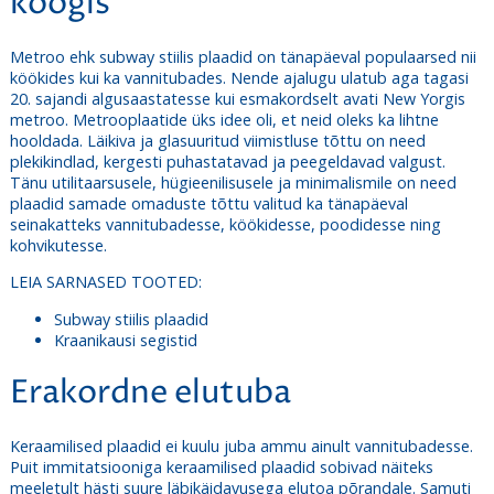
köögis
Metroo ehk subway stiilis plaadid on tänapäeval populaarsed nii
köökides kui ka vannitubades. Nende ajalugu ulatub aga tagasi
20. sajandi algusaastatesse kui esmakordselt avati New Yorgis
metroo. Metrooplaatide üks idee oli, et neid oleks ka lihtne
hooldada. Läikiva ja glasuuritud viimistluse tõttu on need
plekikindlad,
kergesti puhastatavad ja peegeldavad valgust.
Tänu utilitaarsusele, hügieenilisusele ja minimalismile on need
plaadid samade omaduste tõttu valitud ka tänapäeval
seinakatteks vannitubadesse, köökidesse, poodidesse ning
kohvikutesse.
LEIA SARNASED TOOTED:
Subway stiilis plaadid
Kraanikausi segistid
Erakordne elutuba
Keraamilised plaadid ei kuulu juba ammu ainult vannitubadesse.
Puit immitatsiooniga keraamilised plaadid sobivad näiteks
meeletult hästi suure läbikäidavusega elutoa põrandale. Samuti