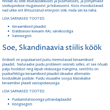
hindab ilu selle ebatäiuslikkuses ja püsimatuses, ja põhjamaise
sisekujunduse mugavusest ja hubasusest. Koos moodustavad
nad uhke ent lihtsustatud interjööri stiili, mida siin ka näha.
LEIA SARNASED TOOTED:
Keraamilised plaadid
Eraldiseisev kivivann RAL värvikoodiga
Vannisegisti
Soe, Skandinaavia stiilis köök
Endiselt on populaarsed puitu meenutavad keraamilised
plaadid. Naturaalse puidu probleem seisneb selles, et see nõuab
palju hooldust ning kipub niiskusega mängima, seetõttu on
puiduefektiga keraamilised plaadid ideaalne alternatiiv
looduslikule puidule. Puidu visuaalne soojus klassikalise
keraamilise plaadi vastupidavusega.
LEIA SARNASED TOOTED:
Puiduimitatsiooniga põrandaplaadid
Köögisegisti