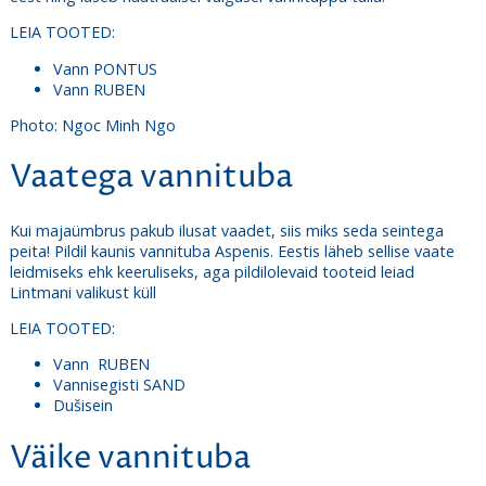
LEIA TOOTED:
Vann
PONTUS
Vann
RUBEN
Photo: Ngoc Minh Ngo
Vaatega vannituba
Kui majaümbrus pakub ilusat vaadet, siis miks seda seintega
peita! Pildil kaunis vannituba Aspenis. Eestis läheb sellise vaate
leidmiseks ehk keeruliseks, aga pildilolevaid tooteid leiad
Lintmani valikust küll
LEIA TOOTED:
Vann
RUBEN
Vannisegisti
SAND
Dušisein
Väike vannituba