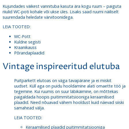
Kujundades väikest vannituba kasuta ära kogu ruum – paiguta
riiulid WC-poti kohale või ukse üles. Lisaks saad ruumi näiliselt
suurendada heledate värvitoonidega.
LEIA TOOTED:
WC-Pott
Kuldne segisti
Kraanikauss
Põrandaplaadid
Vintage inspireeritud elutuba
Puitparkett elutoas on väga tavapärane ja ei miskit
uudset. Küll aga on puidu hooldamine alati omaette töö ja
tegemine. Kui ruumis on suur läbikäimine, on mõttekas
paigaldada hoopis puitimmitatsiooniga keraamilised
plaadid. Need nõuavad vähem hooldust kuid näevad siiski
samahead välja.
LEIA TOOTED:
Keraamilised plaadid puitimmitatsiooniga