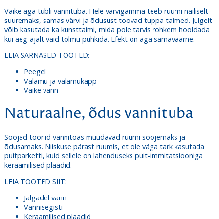
Väike aga tubli vannituba. Hele värvigamma teeb ruumi näiliselt
suuremaks, samas värvi ja õdusust toovad tuppa taimed. Julgelt
võib kasutada ka kunsttaimi, mida pole tarvis rohkem hooldada
kui aeg-ajalt vaid tolmu pühkida. Efekt on aga samaväärne.
LEIA SARNASED TOOTED:
Peegel
Valamu ja valamukapp
Väike vann
Naturaalne, õdus vannituba
Soojad toonid vannitoas muudavad ruumi soojemaks ja
õdusamaks. Niiskuse pärast ruumis, et ole väga tark kasutada
puitparketti, kuid sellele on lahenduseks puit-immitatsiooniga
keraamilised plaadid.
LEIA TOOTED SIIT:
Jalgadel vann
Vannisegisti
Keraamilised plaadid