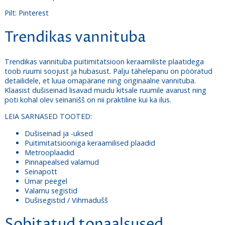
Pilt: Pinterest
Trendikas vannituba
Trendikas vannituba puitimitatsioon keraamiliste plaatidega
toob ruumi soojust ja hubasust. Palju tähelepanu on pööratud
detailidele, et luua omapärane ning originaalne vannituba.
Klaasist dušiseinad lisavad muidu kitsale ruumile avarust ning
poti kohal olev seinanišš on nii praktiline kui ka ilus.
LEIA SARNASED TOOTED:
Dušiseinad ja -uksed
Puitimitatsiooniga keraamilised plaadid
Metrooplaadid
Pinnapealsed valamud
Seinapott
Ümar peegel
Valamu segistid
Dušisegistid / Vihmadušš
Sobitatud tonaalsused