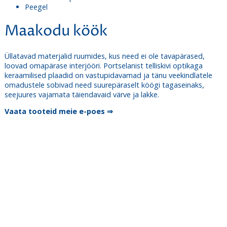
Peegel
Maakodu köök
Üllatavad materjalid ruumides, kus need ei ole tavapärased,
loovad omapärase interjööri. Portselanist telliskivi optikaga
keraamilised plaadid on vastupidavamad ja tänu veekindlatele
omadustele sobivad need suurepäraselt köögi tagaseinaks,
seejuures vajamata täiendavaid värve ja lakke.
Vaata tooteid meie e-poes ⇒