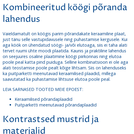
Kombineeritud köögi põranda
lahendus
Vaieldamatult on köögis parim põrandakate keraamiline plaat,
just tänu selle vastupidavusele ning puhastamise kergusele. Kui
aga köök on ühendatud söögi- ja/või elutoaga, siis ei taha alati
tervet ruumi ühte moodi plaatida. Kaunis ja praktiline lahendus
on seejuures osaline plaatimine köögi piirkonnas ning elutoa
poole peal katta pind puiduga. Selline kombinatsioon ei ole aga
alati teostamise poole pealt kõige lihtsam. Siis on lahenduseks
ka puitparketti meenutavad keraamilised plaadid, millega
saavutatad ka puhastamise lihtsuse elutoa poole peal.
LEIA SARNASED TOOTED MEIE EPOEST:
Keraamilised põrandaplaadid
Puitparketti meenutavad põrandaplaadid
Kontrastsed mustrid ja
materjalid