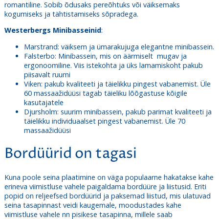
romantiline. Sobib õdusaks pereõhtuks või väiksemaks
kogumiseks ja tähtistamiseks sõpradega.
Westerbergs Minibasseinid
:
Marstrand
: väiksem ja ümarakujuga elegantne minibassein.
Falsterbo
: Minibassein, mis on äärmiselt mugav ja
ergonoomiline. Viis istekohta ja üks lamamiskoht pakub
piisavalt ruumi
Viken:
pakub kvaliteeti ja täielikku pingest vabanemist. Üle
60 massaažidüüsi tagab täieliku lõõgastuse kõigile
kasutajatele
Djursholm: suurim minibassein, pakub parimat kvaliteeti ja
täielikku individuaalset pingest vabanemist. Üle 70
massaažidüüsi
Bordüürid on tagasi
Kuna poole seina plaatimine on väga populaarne hakatakse kahe
erineva viimistluse vahele paigaldama bordüüre ja liistusid. Eriti
popid on reljeefsed bordüürid ja paksemad liistud, mis ulatuvad
seina tasapinnast veidi kaugemale, moodustades kahe
viimistluse vahele nn pisikese tasapinna, millele saab