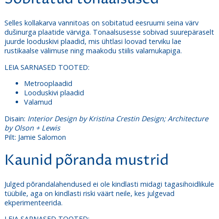
Selles kollakarva vannitoas on sobitatud eesruumi seina värv
dušinurga plaatide värviga. Tonaalsusesse sobivad suurepäraselt
juurde looduskivi plaadid, mis ühtlasi loovad terviku lae
rustikaalse välimuse ning maakodu stiilis valamukapiga.
LEIA SARNASED TOOTED:
Metrooplaadid
Looduskivi plaadid
Valamud
Disain:
Interior Design by Kristina Crestin Design; Architecture
by Olson + Lewis
Pilt: Jamie Salomon
Kaunid põranda mustrid
Julged põrandalahendused ei ole kindlasti midagi tagasihoidlikule
tüübile, aga on kindlasti riski väärt neile, kes julgevad
ekperimenteerida.
LEIA SARNASED TOOTED: