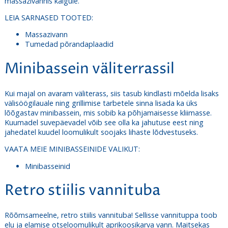
massazivannis käigule.
LEIA SARNASED TOOTED:
Massazivann
Tumedad põrandaplaadid
Minibassein väliterrassil
Kui majal on avaram väliterass, siis tasub kindlasti mõelda lisaks
välisöögilauale ning grillimise tarbetele sinna lisada ka üks
lõõgastav minibassein, mis sobib ka põhjamaisesse kliimasse.
Kuumadel suvepäevadel võib see olla ka jahutuse eest ning
jahedatel kuudel loomulikult soojaks lihaste lõdvestuseks.
VAATA MEIE MINIBASSEINIDE VALIKUT:
Minibasseinid
Retro stiilis vannituba
Rõõmsameelne, retro stiilis vannituba! Sellisse vannituppa toob
elu ja elamise otseloomulikult aprikoosikarva vann. Maitsekas