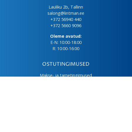
Lauliku 2b, Tallinn
salong@lintman.ee
+372 56940 440
+372 5660 9096
Oleme avatud:
E-N: 10:00-18:00
R: 10:00-16:00
OSTUTINGIMUSED
Makse- ja tarnetingimused
Üld- ja ostutingimused
Privaatsuspoliitika
Kasutus- ja hooldusjuhendid
Järelmaks
LHV väikelaen