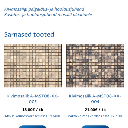
Kivimosaiigi paigaldus- ja hooldusjuhend
Kasutus- ja hooldusjuhend mosaiikplaatidele
Sarnased tooted
Kivimosaiik A-MST08-XX-
Kivimosaiik A-MST08-XX-
005
004
18.00
€
/ tk
21.00
€
/ tk
Maksa kolmes võrdses osas 3 x 6.00€
Maksa kolmes võrdses osas 3 x 7.00€