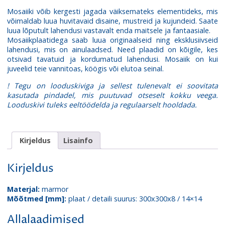
002
Mosaiiki võib kergesti jagada väiksemateks elementideks, mis
kogus
võimaldab luua huvitavaid disaine, mustreid ja kujundeid. Saate
luua lõputult lahendusi vastavalt enda maitsele ja fantaasiale.
Mosaiikplaatidega saab luua originaalseid ning eksklusiivseid
lahendusi, mis on ainulaadsed. Need plaadid on kõigile, kes
otsivad tavatuid ja kordumatud lahendusi. Mosaiik on kui
juveelid teie vannitoas, köögis või elutoa seinal.
! Tegu on looduskiviga ja sellest tulenevalt ei soovitata
kasutada pindadel, mis puutuvad otseselt kokku veega.
Looduskivi tuleks eeltöödelda ja regulaarselt hooldada.
Kirjeldus
Lisainfo
Kirjeldus
Materjal:
marmor
Mõõtmed [mm]:
plaat / detaili suurus: 300x300x8 / 14×14
Allalaadimised