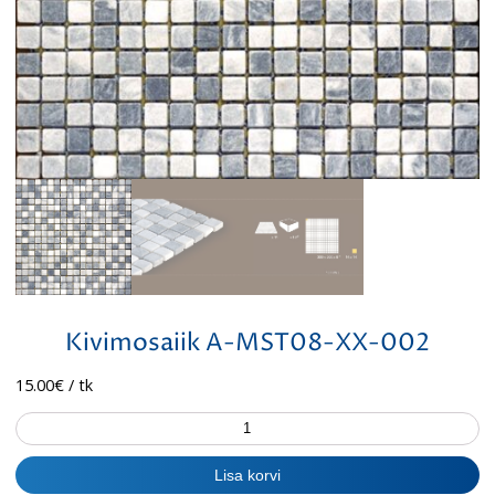
Kivimosaiik A-MST08-XX-002
15.00
€
/ tk
Kivimosaiik
A-
MST08-
Lisa korvi
XX-