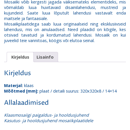
Mosaiiki võib kergesti jagada väiksemateks elementideks, mis
013
võimaldab luua huvitavaid disainilahendusi, mustreid ja
kogus
kujundeid. Saate luua lõputult lahendusi vastavalt enda
maitsele ja fantaasiale.
Mosaiikplaatidega saab luua originaalseid ning eksklusiivseid
lahendusi, mis on ainulaadsed. Need plaadid on kõigile, kes
otsivad tavatuid ja kordumatud lahendusi. Mosaiik on kui
juveelid teie vannitoas, köögis või elutoa seinal.
Kirjeldus
Lisainfo
Kirjeldus
Materjal:
klaas
Mõõtmed [mm]:
plaat / detaili suurus: 320x320x8 / 14×14
Allalaadimised
Klaasmosaiigi paigaldus- ja hooldusjuhend
Kasutus- ja hooldusjuhend mosaiikplaatidele