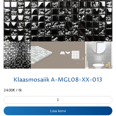
Klaasmosaiik A-MGL08-XX-013
24.00
€
/ tk
Klaasmosaiik
A-
MGL08-
Lisa korvi
XX-