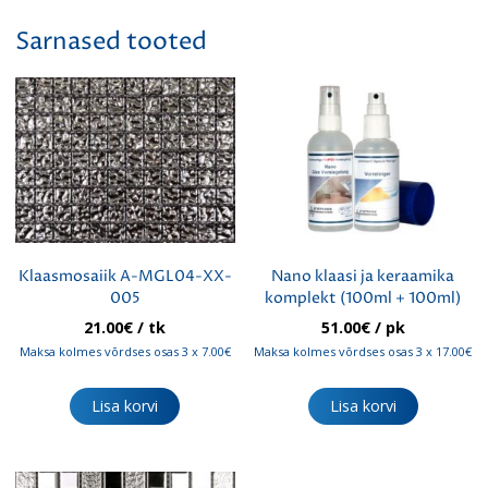
Sarnased tooted
Klaasmosaiik A-MGL04-XX-
Nano klaasi ja keraamika
005
komplekt (100ml + 100ml)
21.00
€
/ tk
51.00
€
/ pk
Maksa kolmes võrdses osas 3 x 7.00€
Maksa kolmes võrdses osas 3 x 17.00€
Lisa korvi
Lisa korvi