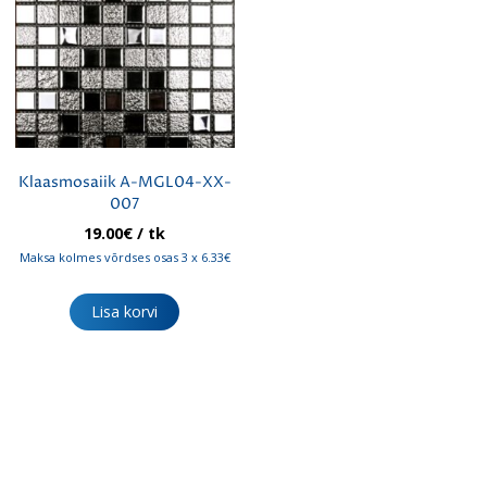
Klaasmosaiik A-MGL04-XX-
007
19.00
€
/ tk
Maksa kolmes võrdses osas 3 x 6.33€
Lisa korvi