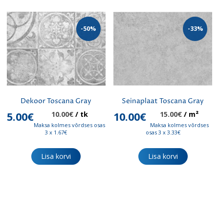
-50%
-33%
Dekoor Toscana Gray
Seinaplaat Toscana Gray
Algne
Praegune
Algne
Praegune
5.00
€
10.00
€
/ tk
10.00
€
15.00
€
/ m²
hind
hind
hind
hind
Maksa kolmes võrdses osas
Maksa kolmes võrdses
oli:
on:
oli:
on:
3 x 1.67€
osas 3 x 3.33€
10.00€.
5.00€.
15.00€.
10.00€.
Lisa korvi
Lisa korvi