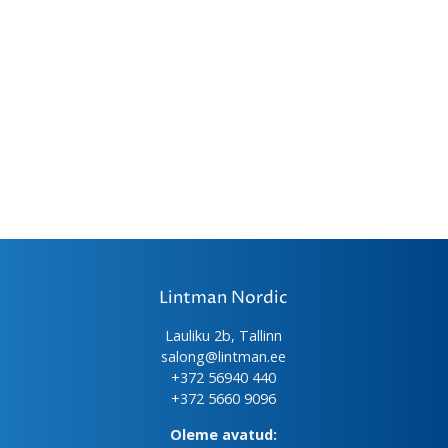
Lintman Nordic
Lauliku 2b, Tallinn
salong@lintman.ee
+372 56940 440
+372 5660 9096
Oleme avatud: