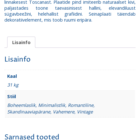
linnakesest Toscanast. Plaatide pind imiteerib naturaalset kivi,
paljastades toone taevasinisest hallini, elevandiluust
sügavbeežini, helehallist grafiidini. Seinaplaati täiendab
dekoratiivelement, mis toob ruumi eripära.
Lisainfo
Lisainfo
Kaal
31 kg
Stiil
Boheemlaslik, Minimalistlik, Romantiline,
Skandinaaviapärane, Vahemere, Vintage
Sarnased tooted