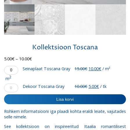
Kollektsioon Toscana
Hinnavahemik:
5.00
€
–
10.00
€
5.00€
Seinaplaat
Algne
Praegune
Seinaplaat Toscana Gray
15.00
€
10.00
€
/ m²
kuni
Toscana
hind
hind
10.00€
2
m
Gray
oli:
on:
kogus
15.00€.
10.00€.
Dekoor
Algne
Praegune
Dekoor Toscana Gray
10.00
€
5.00
€
/ tk
Toscana
hind
hind
Gray
oli:
on:
Lisa korvi
kogus
10.00€.
5.00€.
Rohkem informatsiooni iga plaadi kohta eraldi leiate, vajutades
selle nimele.
See kollektsioon on inspireeritud Itaalia romantilisest