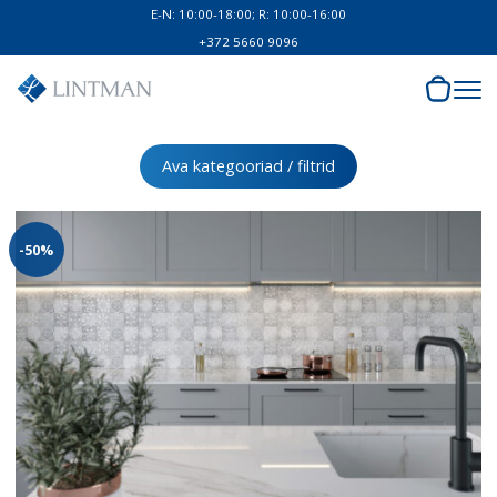
E-N: 10:00-18:00; R: 10:00-16:00
+372 5660 9096
Ava kategooriad / filtrid
-50%