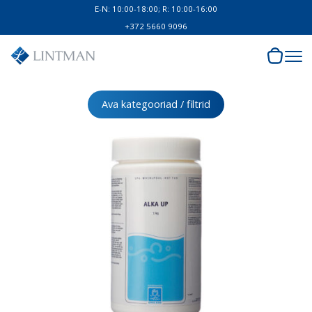
E-N: 10:00-18:00; R: 10:00-16:00
+372 5660 9096
Ava kategooriad / filtrid