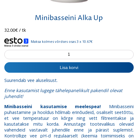
Minibasseini Alka Up
32.00
€
/ tk
Maksa kolmes võrdses osas 3 x 10.67€
Minibasseini
Alka
Up
Lisa korvi
kogus
Suurendab vee aluselisust.
Enne kasutamist lugege tähelepanelikult pakendil olevat
juhendit!
Minibasseini kasutamise meelespea!
Minibasseini
puhastamine ja hooldus hõlmab erinõudeid, osaliselt seetõttu,
et vee temperatuur on kõrge ning vett filtreeritakse ja
kasutatakse mitu korda. Annustage tootevalikus olevaid
vahendeid vastavalt juhendile enne ja pärast suplemist.
Kontrollige vee pH-d regulaarselt (keemia toimimiseks on